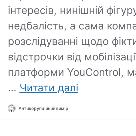
інтересів, нинішній фігу
недбалість, а сама компа
розслідуванні щодо фік
відстрочки від мобілізац
платформи YouControl, 
Фірма
…
Читати далі
з
історією
конфлікту
Антикорупційний вимір
інтересів
і
кримінальними
справами
наглядає