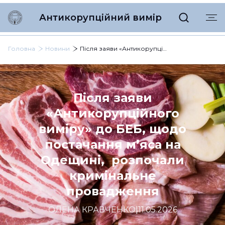
Антикорупційний вимір
Головна
Новини
Після заяви «Антикорупційного виміру» до БЕБ, щодо постачання мʼяса на Одещині, розпочали кримінальне провадження
Після заяви
«Антикорупційного
виміру» до БЕБ, щодо
постачання мʼяса на
Одещині, розпочали
кримінальне
провадження
ОЛЕНА КРАВЧЕНКО
|
11.05.2026