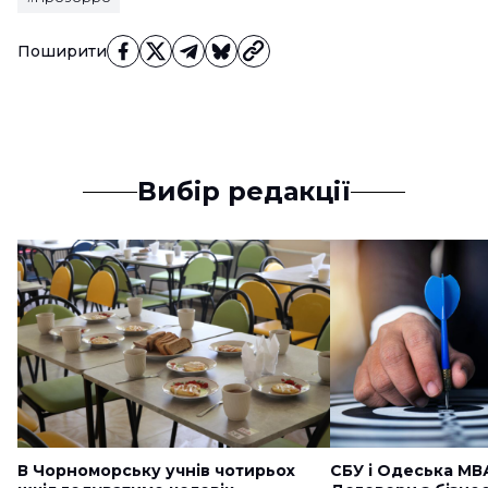
Поширити
Вибір редакції
В Чорноморську учнів чотирьох
СБУ і Одеська МВ