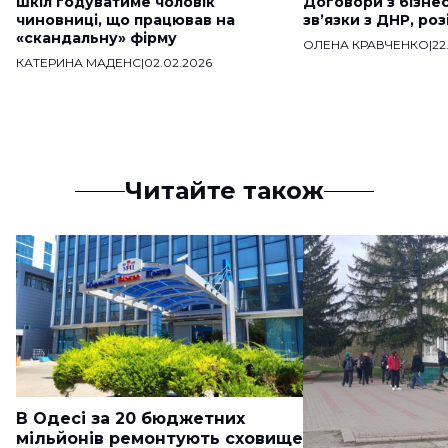
шкіл годуватиме чоловік
Договори з бізне
чиновниці, що працював на
звʼязки з ДНР, ро
«скандальну» фірму
ОЛЕНА КРАВЧЕНКО
|
22
КАТЕРИНА МАДЕНС
|
02.02.2026
Читайте також
В Одесі за 20 бюджетних
мільйонів ремонтують сховище