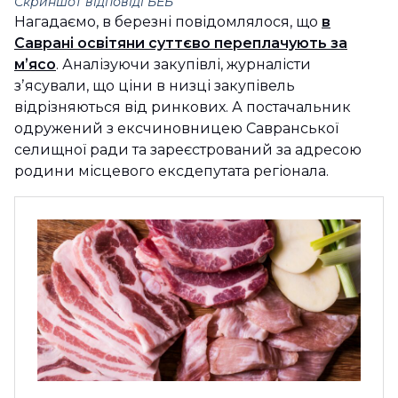
Скриншот відповіді БЕБ
Нагадаємо, в березні повідомлялося, що
в
Саврані освітяни суттєво переплачують за
мʼясо
. Аналізуючи закупівлі, журналісти
зʼясували, що ціни в низці закупівель
відрізняються від ринкових. А постачальник
одружений з ексчиновницею Савранської
селищної ради та зареєстрований за адресою
родини місцевого ексдепутата регіонала.