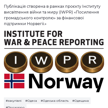
Публікація створена в рамках проєкту Інституту
висвітлення війни та миру (IWPR) «Посилення
громадського контролю» за фінансової
підтримки Норвегії.»
#закупівлі
#Одеса
#Одеська область
#Одещина
#Прозорро