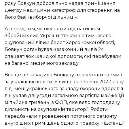
року Бовкун добровільно надав приміщення
центру медицини катастроф для створення на
його базі «виборчої дільниці».
А перед тим, як окупанти під натиском
Збройних сил України втекли на тимчасово
окупований лівий берег Херсонської області,
Бовкун організував незаконний вивіз 24
спецавтівок швидкої допомоги, які перебували
на балансі медичного закладу.
Все це не завадило Бовкуну провертати схеми і
за українські кошти. У липні та вересні 2022 року
від імені українського закладу охорони здоров’я
він уклав дві угоди загальною вартістю майже 1,8
мільйона гривень із ФОП, яке вело господарчу
діяльність на окупованій території. Роботи
передбачали проведення поточного ремонту
внутрішніх приміщень одного поверху підстанції