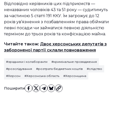
Відповідно керівників цих підприємств —
неназваних чоловіків 43 та 51 року — судитимуть
за частиною 5 статті 191 ККУ. Їм загрожує до 12
років ув’язнення з позбавленням права обіймати
певні посади чи займатися певною діяльністю
терміном до трьох років та конфіскацією майна.
Читайте також:
Двоє херсонських депутатів з
забороненої партії склали повноваження
#зрадники і колаборанти
#кримінальне провадження
#розслідування
#розтрата бюджетних коштів
#слідство
#Херсон
#Херсонська область
#Херсонщина
Поширити