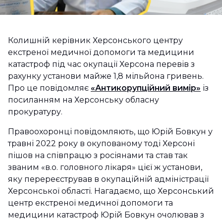
Колишній керівник Херсонського центру
екстреної медичної допомоги та медицини
катастроф під час окупації Херсона перевів з
рахунку установи майже 1,8 мільйона гривень.
Про це повідомляє
«Антикорупційний вимір»
із
посиланням на Херсонську обласну
прокуратуру.
Правоохоронці повідомляють, що Юрій Бовкун у
травні 2022 року в окупованому тоді Херсоні
пішов на співпрацю з росіянами та став так
званим «в.о. головного лікаря» цієї ж установи,
яку перереєстрував в окупаційній адміністрації
Херсонської області. Нагадаємо, що Херсонський
центр екстреної медичної допомоги та
медицини катастроф Юрій Бовкун очолював з