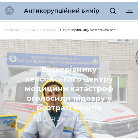
Антикорупційний вимір
Головна
Війна з росією
Екскерівнику херсонського центру медицини катастроф оголосили підозру у розтраті коштів
Екскерівнику
херсонського центру
медицини катастроф
оголосили підозру у
розтраті коштів
ЄВГЕНІЯ ВІРЛИЧ
|
08.07.2024