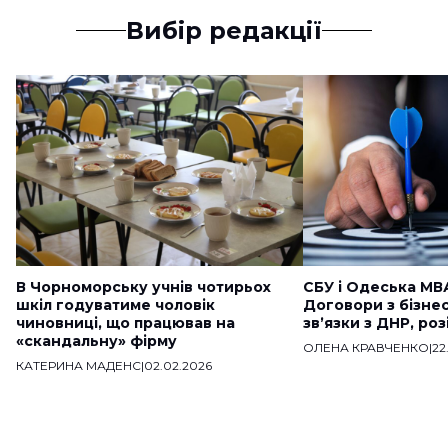
Вибір редакції
В Чорноморську учнів чотирьох
СБУ і Одеська МВ
шкіл годуватиме чоловік
Договори з бізне
чиновниці, що працював на
звʼязки з ДНР, ро
«скандальну» фірму
ОЛЕНА КРАВЧЕНКО
|
22
КАТЕРИНА МАДЕНС
|
02.02.2026