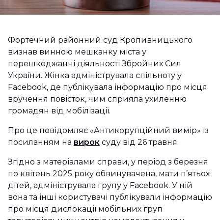
Фортечний районний суд Кропивницького
визнав винною мешканку міста у
перешкоджанні діяльності Збройних Сил
України. Жінка адмініструвала спільноту у
Facebook, де публікувала інформацію про місця
вручення повісток, чим сприяла ухиленню
громадян від мобілізації.
Про це повідомляє «Антикорупційний вимір» із
посиланням на
вирок
суду від 26 травня.
Згідно з матеріалами справи, у період з березня
по квітень 2025 року обвинувачена, мати п’ятьох
дітей, адмініструвала групу у Facebook. У ній
вона та інші користувачі публікували інформацію
про місця дислокації мобільних груп