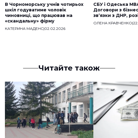
В Чорноморську учнів чотирьох
СБУ і Одеська МВ
шкіл годуватиме чоловік
Договори з бізне
чиновниці, що працював на
звʼязки з ДНР, ро
«скандальну» фірму
ОЛЕНА КРАВЧЕНКО
|
22
КАТЕРИНА МАДЕНС
|
02.02.2026
Читайте також