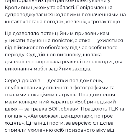
територіальних центрів комплектування у
Кропивницькому та області. Повідомлення
супроводжувалися кодовими позначеннями на
кшталт «погана погода», «зелені», «гроза» тощо.
Це дозволяло потенційним призовникам
уникати вручення повісток, а отже — ухилятися
від військового обов’язку під час особливого
періоду. Суд дійшов висновку, що така
діяльність створювала реальні перешкоди для
виконання мобілізаційних заходів.
Серед доказів — десятки повідомлень,
опублікованих у спільноті з фотографіями та
точними локаціями патрулів. Повідомлення
мали конкретний характер: «Бобринецький
шлях — заправка ВОГ, облави. Працюють ТЦК та
поліція!», «Автовокзал, дендропарк, по троє
ходять». Ці та інші пости, за версією слідства,
сприяли ухиленню осіб призовного віку від