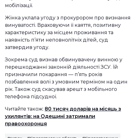
мобілізації.
Жінка уклала угоду з прокурором про визнання
винуватості. Враховуючи її каяття, позитивну
характеристику за місцем проживання та
наявність п’яти неповнолітніх дітей, суд
затвердив угоду.
Зокрема суд визнав обвинувачену винною у
перешкоджанні законній діяльності ЗСУ. Їй
призначили покарання — п’ять років
позбавлення волі з умовним терміном на один
рік. Також суд скасував арешт з мобільного
телефона підсудної.
Читайте також:
80 тисяч доларів на місяць з
ухилянтів: на Одещині затримали
правоохоронця
#вирок
#Кіровоградська область
#Кіровоградщина