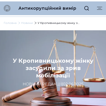
Антикорупційний вимір
Головна
Новини
У Кропивницькому жінку засудили за зрив мобілізації
У Кропивницькому жінку
засудили за зрив
мобілізації
НОВИНИ РЕДАКЦІЇ
|
02.06.2025