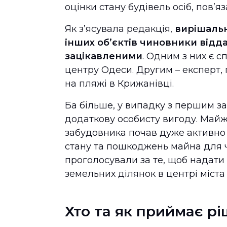
оцінки стану будівель осіб, повʼ
Як зʼясувала редакція,
вирішальн
інших обʼєктів чиновники відда
зацікавленими
. Одним з них є 
центру Одеси. Другим – експерт,
на пляжі в Крижанівці.
Ба більше, у випадку з першим 
додаткову особисту вигоду. Майж
забудовника почав дуже активно р
стану та пошкоджень майна для ч
проголосували за те, щоб надат
земельних ділянок в центрі міста
Хто та як приймає р