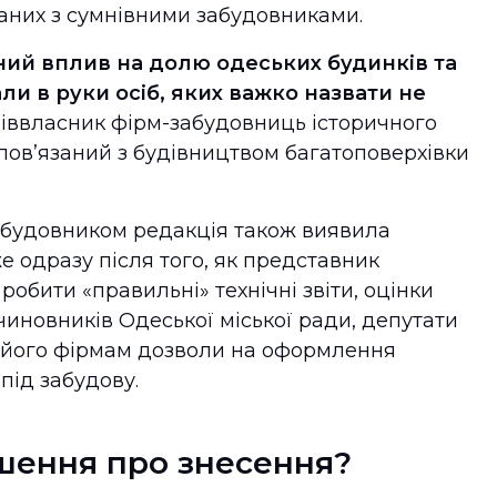
язаних з сумнівними забудовниками.
ий вплив на долю одеських будинків та
ли в руки осіб, яких важко назвати не
співвласник фірм-забудовниць історичного
 повʼязаний з будівництвом багатоповерхівки
забудовником редакція також виявила
е одразу після того, як представник
обити «правильні» технічні звіти, оцінки
иновників Одеської міської ради, депутати
и його фірмам дозволи на оформлення
 під забудову.
ішення про знесення?