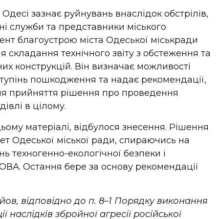
в Одесі зазнає руйнувань внаслідок обстрілів,
ні служби та представники міського
ент благоустрою міста Одеської міськради
я складання технічного звіту з обстеження та
них конструкцій. Він визначає можливості
 ступінь пошкодження та надає рекомендації,
ля прийняття рішення про проведення
івлі в цілому.
цьому матеріалі, відбулося знесення. Рішення
ет Одеської міської ради, спираючись на
нь техногенно-екологічної безпеки і
ОВА. Остання бере за основу рекомендації
ов, відповідно до п.
8
–
1
Порядку виконання
ї наслідків збройної агресії російської