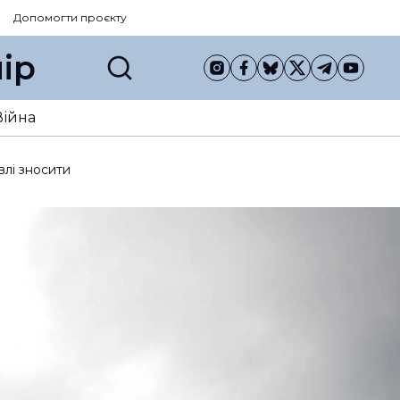
Допомогти проєкту
ір
Війна
влі зносити