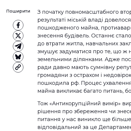
Поширити
З початку повномасштабного вто
результаті міській владі довелос
пошкодженого майна, протиаварій
знесення будівель. Останнє стал
до втрати житла, навчальних закла
змушує задуматися про те, що ж 
земельними ділянками. Адже поса
ради давно мають сумнівну репут
громадяни з острахом і недовірою
пошкодила рф. Процес ухвалення
майна викликає багато питань, бо
Тож «Антикорупційний вимір» вир
рішення про збереження чи знесе
питання у нас виникло ще більше
відповідальний за це Департамен