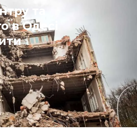
нтру та
о в Одесі
сити