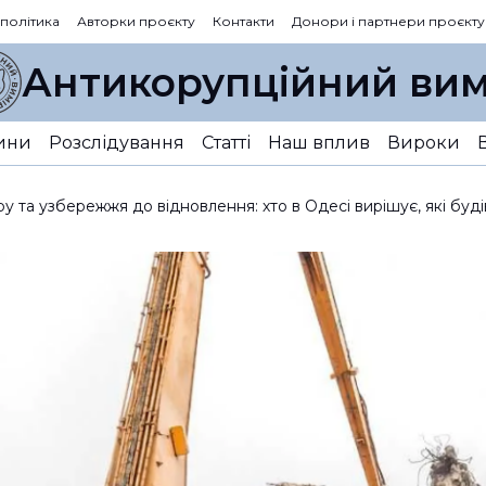
 політика
Авторки проєкту
Контакти
Донори і партнери проєкту
Антикорупційний вим
ини
Розслідування
Статті
Наш вплив
Вироки
у та узбережжя до відновлення: хто в Одесі вирішує, які буді