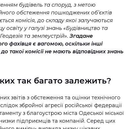
женням будівель та споруд, з метою
йного обстеження пошкоджених об’єктів
ся комісія, до складу якої залучаються
у освіту у галузі знань «Будівництво та
«Геодезія та землеустрій».
Згадане
го фахівця є вагомою, оскільки інші
до такої комісії не мають відповідних знань
 яких так багато залежить?
х звітів з обстеження та оцінки технічного
лідок збройної агресії російської федерації
таменту з благоустрою міста Одеської міської
 низки підприємців та компаній. Серед цих
йного виміру» виявила низку цікавих