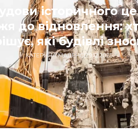
будови історичного це
я до відновлення: хт
ішує, які будівлі зно
КАТЕРИНА МАДЕНС
|
29.12.2025