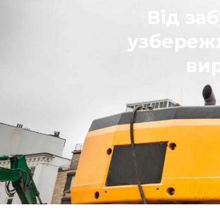
Від за
узбережж
вир