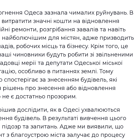
ргнення Одеса зазнала чималих руйнувань. В
я витратити значні кошти на відновлення
ні ремонти, розгрібання завалів та навіть
о найболючішим для містян, адже призводить
дів, робочих місць та бізнесу. Крім того, це
наші чиновники будуть робити зі звільненими
довці мерії та депутати Одеської міської
ацію, особливо в питаннях землі. Тому
 спостерігає за знесенням будівель, які
 рішень про знесення або відновлення
 не є достатньо прозорим.
ішив дослідити, як в Одесі ухвалюються
ння будівель. В результаті вивчення цього
 підозр та запитань. Адже ми виявили, що
т з благоустрою міста залучає до процесу