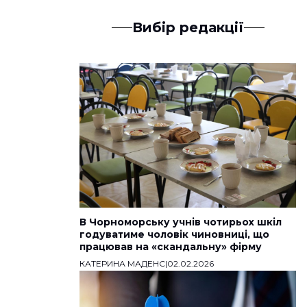
Вибір редакції
В Чорноморську учнів чотирьох шкіл
годуватиме чоловік чиновниці, що
працював на «скандальну» фірму
КАТЕРИНА МАДЕНС
|
02.02.2026