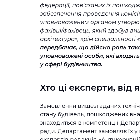
федерації, пов’язаних із пошкод
забезпечення проведення комісі
уповноваженим органом утворюєть
фахівці/фахівець, який здобув вищ
архітектура», крім спеціальності 
передбачає, що дійсно роль тако
уповноважені особи, які входять 
у сфері будівництва.
Хто ці експерти, від
Замовлення вищезгаданих технічни
стану будівель, пошкоджених внас
знаходиться в компетенції Депар
ради. Департамент замовляє їх
у
експертів редакція «Антикорупці