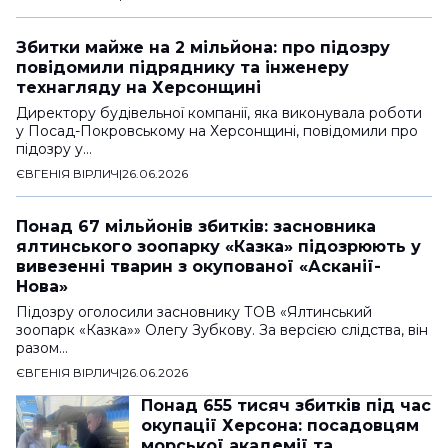
Збитки майже на 2 мільйона: про підозру
повідомили підряднику та інженеру
технагляду на Херсонщині
Директору будівельної компанії, яка виконувала роботи
у Посад-Покровському на Херсонщині, повідомили про
підозру у…
ЄВГЕНІЯ ВІРЛИЧ
|
26.06.2026
Понад 67 мільйонів збитків: засновника
ялтинського зоопарку «Казка» підозрюють у
вивезенні тварин з окупованої «Асканії-
Нова»
Підозру оголосили засновнику ТОВ «Ялтинський
зоопарк «Казка»» Олегу Зубкову. За версією слідства, він
разом…
ЄВГЕНІЯ ВІРЛИЧ
|
26.06.2026
Понад 655 тисяч збитків під час
окупації Херсона: посадовцям
морської академії та