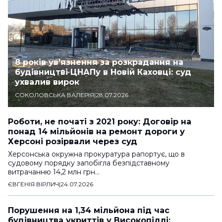
8 років ув’язнення за розкрадання на
будівництві ЦНАПу в Новій Каховці: суд
ухвалив вирок
СОКОЛОВСЬКА ВАЛЕРІЯ
|
28.07.2026
Роботи, не початі з 2021 року: Договір на
понад 14 мільйонів на ремонт дороги у
Херсоні розірвали через суд
Херсонська окружна прокуратура рапортує, що в
судовому порядку запобігла безпідставному
витрачанню 14,2 млн грн…
ЄВГЕНІЯ ВІРЛИЧ
|
24.07.2026
Порушення на 1,34 мільйона під час
будівництва укриттів у Високопіллі: