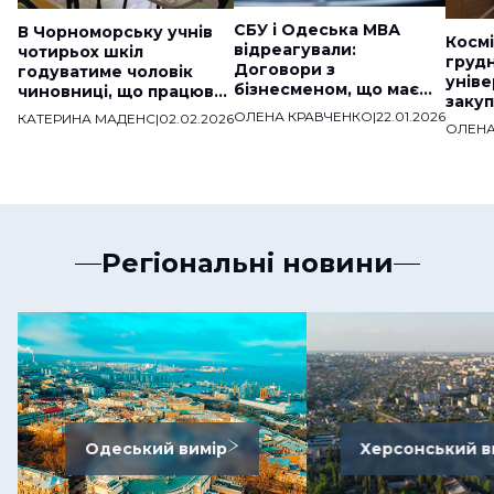
СБУ і Одеська МВА
В Чорноморську учнів
Космі
відреагували:
чотирьох шкіл
груд
Договори з
годуватиме чоловік
уніве
бізнесменом, що має
чиновниці, що працював
закуп
звʼязки з ДНР,
на «скандальну» фірму
ОЛЕНА КРАВЧЕНКО
|
22.01.2026
КАТЕРИНА МАДЕНС
|
02.02.2026
мільй
розірвали
ОЛЕНА
веде
Регіональні новини
Одеський вимір
Херсонський в