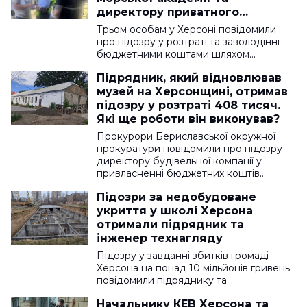
директору приватного
підприємства повідомили про
Трьом особам у Херсоні повідомили
підозру
про підозру у розтраті та заволодінні
бюджетними коштами шляхом…
Підрядник, який відновлював
музей на Херсонщині, отримав
підозру у розтраті 408 тисяч.
Які ще роботи він виконував?
Прокурори Бериславської окружної
прокуратури повідомили про підозру
директору будівельної компанії у
привласненні бюджетних коштів…
Підозри за недобудоване
укриття у школі Херсона
отримали підрядник та
інженер технагляду
Підозру у завданні збитків громаді
Херсона на понад 10 мільйонів гривень
повідомили підряднику та…
Начальнику КЕВ Херсона та