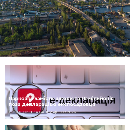
Парковка замість школи та 18 мільйонів
поза декларацією експосадовця
СОКОЛОВСЬКА ВАЛЕРІЯ
|
05.08.2026