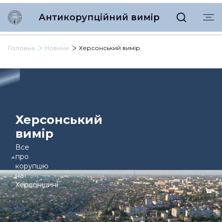
Антикорупційний вимір
Головна
Новини
Херсонський вимір
Херсонський
вимір
Все
про
корупцію
на
Херсонщині