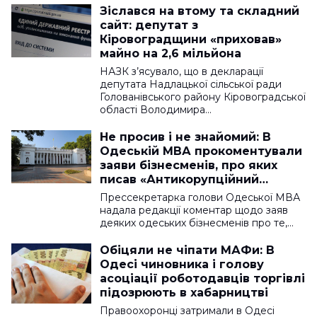
Зіслався на втому та складний
сайт: депутат з
Кіровоградщини «приховав»
майно на 2,6 мільйона
НАЗК з’ясувало, що в декларації
депутата Надлацької сільської ради
Голованівського району Кіровоградської
області Володимира…
Не просив і не знайомий: В
Одеській МВА прокоментували
заяви бізнесменів, про яких
писав «Антикорупційний
вимір»
Прессекретарка голови Одеської МВА
надала редакції коментар щодо заяв
деяких одеських бізнесменів про те,…
Обіцяли не чіпати МАФи: В
Одесі чиновника і голову
асоціації роботодавців торгівлі
підозрюють в хабарництві
Правоохоронці затримали в Одесі