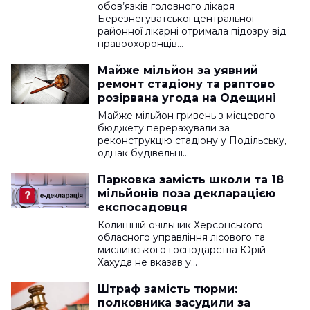
обов’язків головного лікаря
Березнегуватської центральної
районної лікарні отримала підозру від
правоохоронців…
Майже мільйон за уявний
ремонт стадіону та раптово
розірвана угода на Одещині
Майже мільйон гривень з місцевого
бюджету перерахували за
реконструкцію стадіону у Подільську,
однак будівельні…
Парковка замість школи та 18
мільйонів поза декларацією
експосадовця
Колишній очільник Херсонського
обласного управління лісового та
мисливського господарства Юрій
Хахуда не вказав у…
Штраф замість тюрми:
полковника засудили за