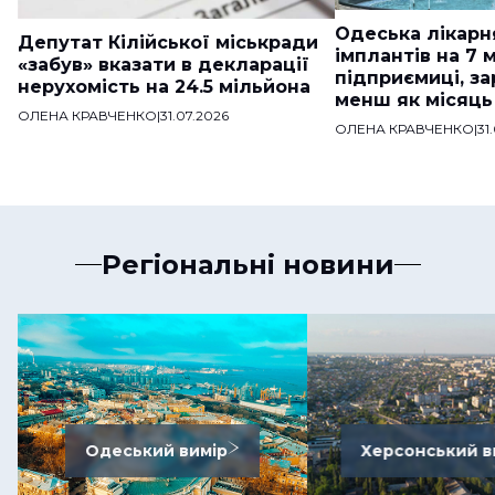
Одеська лікарн
Депутат Кілійської міськради
імплантів на 7 
«забув» вказати в декларації
підприємиці, з
нерухомість на 24.5 мільйона
менш як місяць
ОЛЕНА КРАВЧЕНКО
|
31.07.2026
ОЛЕНА КРАВЧЕНКО
|
31
Регіональні новини
Одеський вимір
Херсонський в