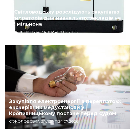
У Світловодську розслідують закупівлю
генераторів для навчальних закладів на
1,2 мільйона
СОКОЛОВСЬКА ВАЛЕРІЯ
|
27.07.2026
Закупівля електроенергії з переплатою:
екскерівник медустанови у
Кропивницькому постане перед судом
СОКОЛОВСЬКА ВАЛЕРІЯ
|
24.07.2026