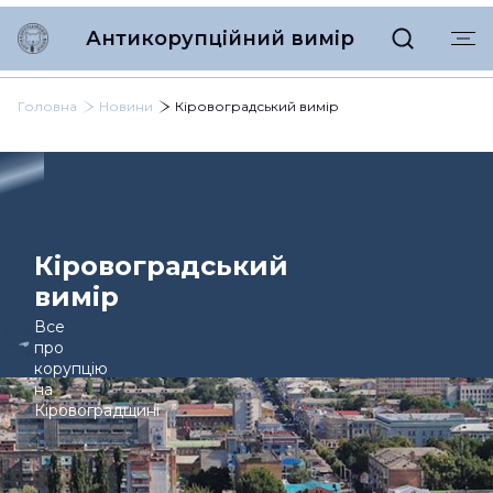
Антикорупційний вимір
Головна
Новини
Кіровоградський вимір
Кіровоградський
вимір
Все
про
корупцію
на
Кіровоградщині