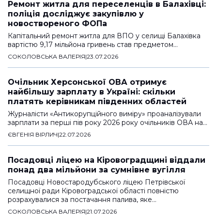
Ремонт житла для переселенців в Балахівці:
поліція досліджує закупівлю у
новоствореного ФОПа
Капітальний ремонт житла для ВПО у селищі Балахівка
вартістю 9,17 мільйона гривень став предметом…
СОКОЛОВСЬКА ВАЛЕРІЯ
|
23.07.2026
Очільник Херсонської ОВА отримує
найбільшу зарплату в Україні: скільки
платять керівникам південних областей
Журналісти «Антикорупційного виміру» проаналізували
зарплати за перші пів року 2026 року очільників ОВА на…
ЄВГЕНІЯ ВІРЛИЧ
|
22.07.2026
Посадовці ліцею на Кіровоградщині віддали
понад два мільйони за сумнівне вугілля
Посадовці Новостародубського ліцею Петрівської
селищної ради Кіровоградської області повністю
розрахувалися за постачання палива, яке…
СОКОЛОВСЬКА ВАЛЕРІЯ
|
21.07.2026