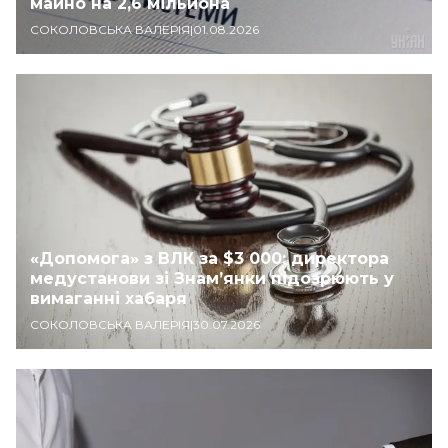
майно на 2,6 мільйона
СОКОЛОВСЬКА ВАЛЕРІЯ
|
01.08.2026
«Допомога» з ВЛК за $3 000: директора
медустанови зі Знам’янки підозрюють у
вимаганні хабаря
СОКОЛОВСЬКА ВАЛЕРІЯ
|
30.07.2026