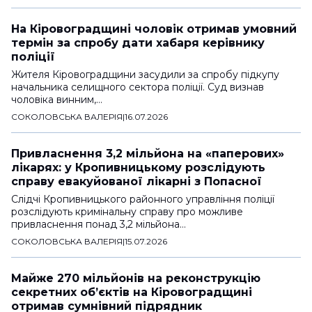
На Кіровоградщині чоловік отримав умовний
термін за спробу дати хабаря керівнику
поліції
Жителя Кіровоградщини засудили за спробу підкупу
начальника селищного сектора поліції. Суд визнав
чоловіка винним,…
СОКОЛОВСЬКА ВАЛЕРІЯ
|
16.07.2026
Привласнення 3,2 мільйона на «паперових»
лікарях: у Кропивницькому розслідують
справу евакуйованої лікарні з Попасної
Слідчі Кропивницького районного управління поліції
розслідують кримінальну справу про можливе
привласнення понад 3,2 мільйона…
СОКОЛОВСЬКА ВАЛЕРІЯ
|
15.07.2026
Майже 270 мільйонів на реконструкцію
секретних обʼєктів на Кіровоградщині
отримав сумнівний підрядник