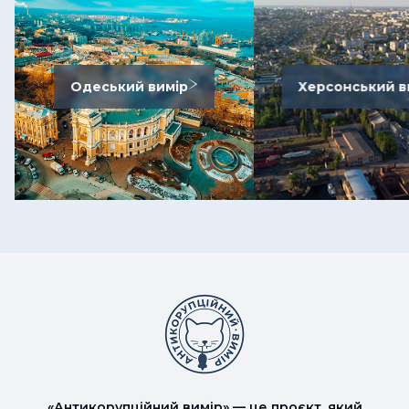
Одеський вимір
Херсонський в
«Антикорупційний вимір» — це проєкт, який