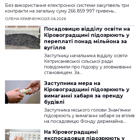
Без використання електронної системи закупівель три
контракти на загальну суму 266 859 997 гривень…
ОЛЕНА КРАВЧЕНКО
|
23.06.2026
Посадовицю відділу освіти на
Кіровоградщині підозрюють у
переплаті понад мільйона за
вугілля
Заступниці начальника відділу освіти
Кетрисанівської сільської ради
повідомили про підозру у зловживанні
становищем. За…
Заступника мера на
Кіровоградщині підозрюють у
вимаганні хабаря за оренду
будівлі
Заступника міського голови Знам’янки
підозрюють у вимаганні хабаря за вплив
на посадовицю Фонду держмайна.…
На Кіровоградщині
експосадовця підозрюють у