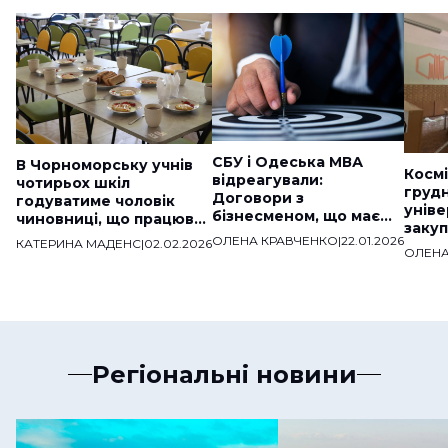
СБУ і Одеська МВА
В Чорноморську учнів
Космі
відреагували:
чотирьох шкіл
груд
Договори з
годуватиме чоловік
уніве
бізнесменом, що має
чиновниці, що працював
закуп
звʼязки з ДНР,
на «скандальну» фірму
ОЛЕНА КРАВЧЕНКО
|
22.01.2026
КАТЕРИНА МАДЕНС
|
02.02.2026
мільй
розірвали
ОЛЕНА
веде
Регіональні новини