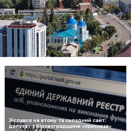
Зіслався на втому та складний сайт:
депутат з Кіровоградщини «приховав»