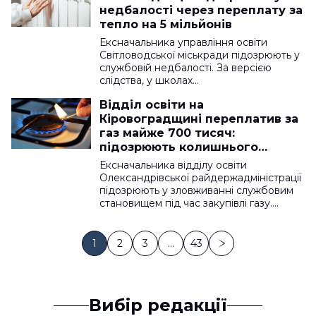
недбалості через переплату за
тепло на 5 мільйонів
Ексначальника управління освіти
Світловодської міськради підозрюють у
службовій недбалості. За версією
слідства, у школах…
Відділ освіти на
Кіровоградщині переплатив за
газ майже 700 тисяч:
підозрюють колишнього
начальника
Ексначальника відділу освіти
Олександрівської райдержадміністрації
підозрюють у зловживанні службовим
становищем під час закупівлі газу.…
1
2
3
…
43
Вибір редакції