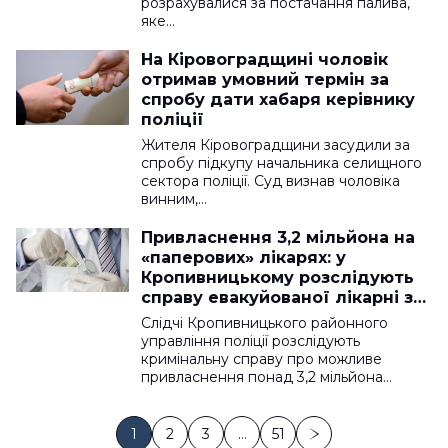
розрахувалися за постачання палива,
яке…
На Кіровоградщині чоловік
отримав умовний термін за
спробу дати хабаря керівнику
поліції
Жителя Кіровоградщини засудили за
спробу підкупу начальника селищного
сектора поліції. Суд визнав чоловіка
винним,…
Привласнення 3,2 мільйона на
«паперових» лікарях: у
Кропивницькому розслідують
справу евакуйованої лікарні з
Попасної
Слідчі Кропивницького районного
управління поліції розслідують
кримінальну справу про можливе
привласнення понад 3,2 мільйона…
1
2
3
…
51