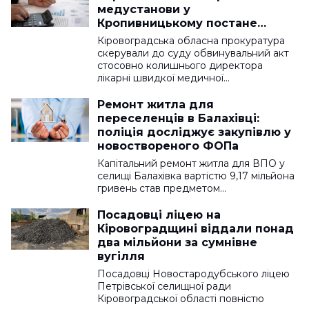
медустанови у
Кропивницькому постане
перед судом
Кіровоградська обласна прокуратура
скерували до суду обвинувальний акт
стосовно колишнього директора
лікарні швидкої медичної…
Ремонт житла для
переселенців в Балахівці:
поліція досліджує закупівлю у
новоствореного ФОПа
Капітальний ремонт житла для ВПО у
селищі Балахівка вартістю 9,17 мільйона
гривень став предметом…
Посадовці ліцею на
Кіровоградщині віддали понад
два мільйони за сумнівне
вугілля
Посадовці Новостародубського ліцею
Петрівської селищної ради
Кіровоградської області повністю