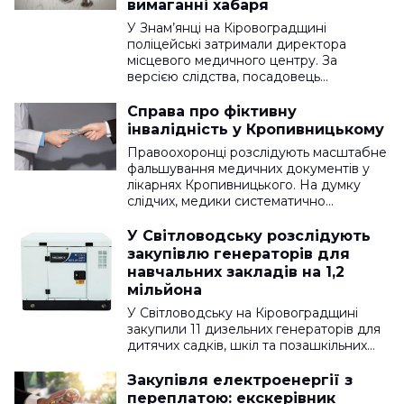
вимаганні хабаря
У Знам’янці на Кіровоградщині
поліцейські затримали директора
місцевого медичного центру. За
версією слідства, посадовець…
Справа про фіктивну
інвалідність у Кропивницькому
Правоохоронці розслідують масштабне
фальшування медичних документів у
лікарнях Кропивницького. На думку
слідчих, медики систематично…
У Світловодську розслідують
закупівлю генераторів для
навчальних закладів на 1,2
мільйона
У Світловодську на Кіровоградщині
закупили 11 дизельних генераторів для
дитячих садків, шкіл та позашкільних…
Закупівля електроенергії з
переплатою: екскерівник