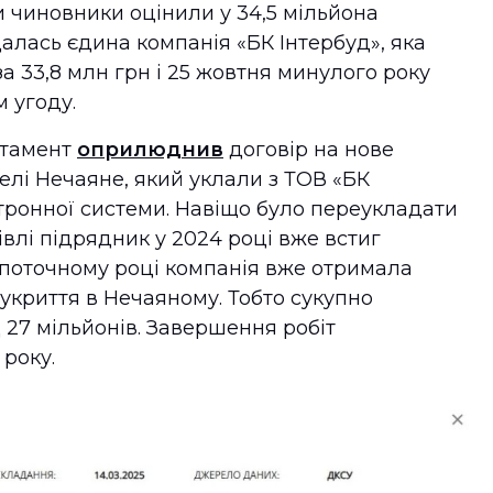
ти чиновники оцінили у 34,5 мільйона
алась єдина компанія «БК Інтербуд», яка
а 33,8 млн грн і 25 жовтня минулого року
м угоду.
ртамент
оприлюднив
договір на нове
елі Нечаяне, який уклали з ТОВ «БК
тронної системи. Навіщо було переукладати
півлі підрядник у 2024 році вже встиг
 поточному році компанія вже отримала
укриття в Нечаяному. Тобто сукупно
27 мільйонів. Завершення робіт
року.