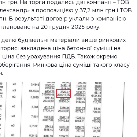
лн грн. На торги подались дві компанії – ТОВ
ександр» з пропозицією у 37,2 млн грн і ТОВ
н. В результаті договір уклали з компанією
лановано на 20 грудня 2025 року.
 деякі будівельні матеріали вище ринкових.
орисі закладена ціна бетонної суміші на
 Це ціна без урахування ПДВ. Також окремо
берігання. Ринкова ціна суміші такого класу
н.