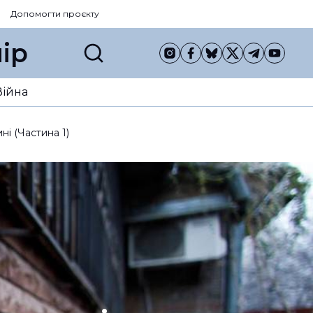
Допомогти проєкту
ір
Війна
ні (Частина 1)