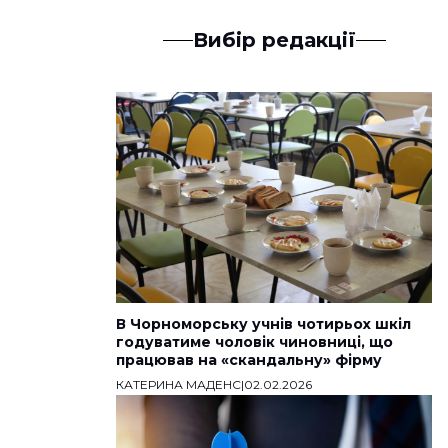
Вибір редакції
В Чорноморську учнів чотирьох шкіл
годуватиме чоловік чиновниці, що
працював на «скандальну» фірму
КАТЕРИНА МАДЕНС
|
02.02.2026