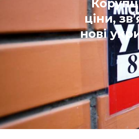
Корупц
ціни, зв
нові укр