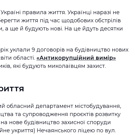
країні правила життя. Українці наразі не
ерегти життя під час щодобових обстрілів
 а ще й будують нові. На це йдуть десятки
 рік уклали 9 договорів на будівництво нових
віти області.
«Антикорупційний
вимір
»
ків, які будують миколаївцям захист.
риття
ий обласний департамент містобудування,
ицтва та супроводження проєктів розвитку
на нове будівництво захисної споруди
йне укриття) Нечаянського ліцею по вул.