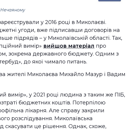
в Нечаяному
ареєстрували у 2016 році в Миколаєві.
жетні угоди, вже підписавши договорів на
ьше підрядів – у Миколаївській області. Так,
пційний вимір»
вийшов матеріал
про
том, зокрема державного бюджету. Одним з
ербуд», до якої чимало питань.
ва жителі Миколаєва Михайло Мазур і Вадим
й вимір», у 2021 році людина з таким же ПІБ,
розтраті бюджетних коштів. Потерпілою
рофільна лікарня. Але справу закрили
ого розслідування. Миколаївська
д скасувати це рішення. Однак, схоже,