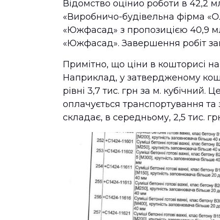
Відомство оцінио роботи в 42,2 м
«Виробничо-будівельна фірма «Ол
«Южфасад» з пропозицією 40,9 мл
«Южфасад». Завершення робіт зап
Примітно, що ціни в кошторисі на
Наприклад, у затвердженому кошт
рівні 3,7 тис. грн за м. кубічний.
оплачується транспортування та з
складає, в середньому, 2,5 тис. гр