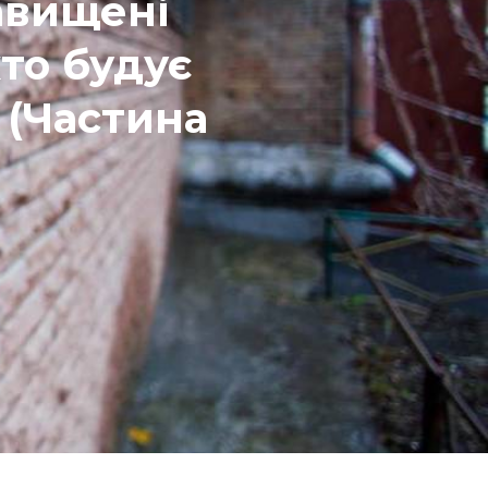
авищені
хто будує
 (Частина