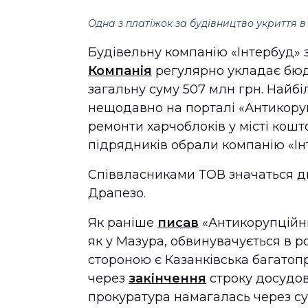
Одна з платіжок за будівництво укриття 
Будівельну компанію «Інтербуд» з
Компанія
регулярно укладає бюд
загальну суму 507 млн грн. Найбіл
нещодавно на порталі «Антикору
ремонти харчоблоків у місті кош
підрядників обрали компанію «Інт
Співвласниками ТОВ значаться д
Драпезо.
Як раніше
писав
«Антикорупційни
як у Мазура, обвинувачується в 
стороною є Казанківська багатоп
через
закінчення
строку досудов
прокуратура намагалась через су