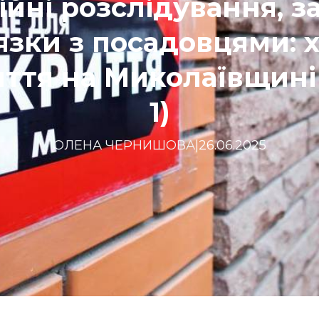
ійні розслідування, з
’язки з посадовцями: 
иття на Миколаївщині
1)
ОЛЕНА ЧЕРНИШОВА
|
26.06.2025