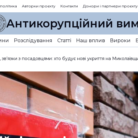
 політика
Авторки проєкту
Контакти
Донори і партнери проєкту
Антикорупційний вим
ини
Розслідування
Статті
Наш вплив
Вироки
, зв’язки з посадовцями: хто будує нові укриття на Миколаївщи