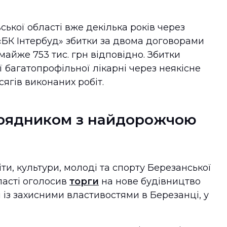
ької області вже декілька років через
«БК Інтербуд» збитки за двома договорами
а майже 753 тис. грн відповідно. Збитки
ї багатопрофільної лікарні через неякісне
ягів виконаних робіт.
ідрядником з найдорожчою
іти, культури, молоді та спорту Березанської
ласті оголосив
торги
на нове будівництво
із захисними властивостями в Березанці, у