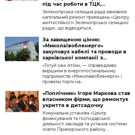
під час роботи в ТЦК,
поремонтує майбутній
Зеленогірська селищна рада замовила
ветеранський хаб
капітальний ремонт приміщень «Центру
життєстійкості Зеленогірської селищної
ради», що відводяться…
За завищеною ціною:
«Миколаївобленерго»
закуповує кабелі та проводи в
харківської компанії з
російськими зв’язками
«Готуй сані літом», — справедливо
вирішили в енергопостачальному
підприємстві «Миколаївобленерго» і
провели торги на…
«Поплічник» Ігоря Маркова став
власником фірми, що ремонтує
укриття в дитсадочку
Комунальна установа «Центр
фінансування та господарської
діяльності закладів та установ системи
освіти Приморського району…