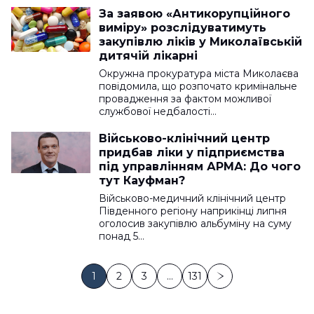
За заявою «Антикорупційного
виміру» розслідуватимуть
закупівлю ліків у Миколаївській
дитячій лікарні
Окружна прокуратура міста Миколаєва
повідомила, що розпочато кримінальне
провадження за фактом можливої
службової недбалості…
Військово-клінічний центр
придбав ліки у підприємства
під управлінням АРМА: До чого
тут Кауфман?
Військово-медичний клінічний центр
Південного регіону наприкінці липня
оголосив закупівлю альбуміну на суму
понад 5…
1
2
3
…
131