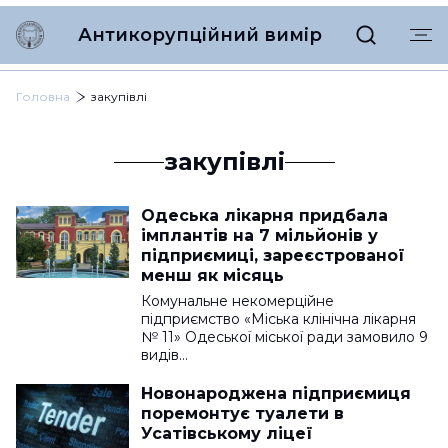
Антикорупційний вимір
Головна
закупівлі
закупівлі
Одеська лікарня придбала
імплантів на 7 мільйонів у
підприємиці, зареєстрованої
менш як місяць
Комунальне некомерційне
підприємство «Міська клінічна лікарня
№ 11» Одеської міської ради замовило 9
видів…
Новонароджена підприємиця
поремонтує туалети в
Усатівському ліцеї