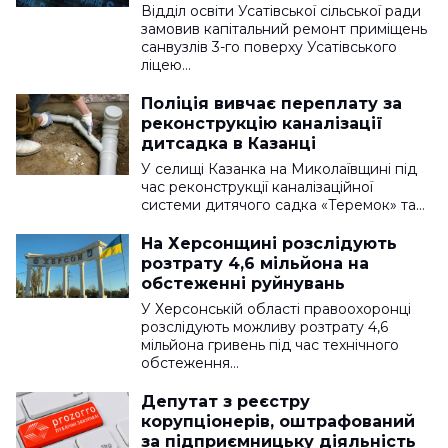
Відділ освіти Усатівської сільської ради
замовив капітальний ремонт приміщень
санвузлів 3-го поверху Усатівського
ліцею…
Поліція вивчає переплату за
реконструкцію каналізації
дитсадка в Казанці
У селищі Казанка на Миколаївщині під
час реконструкції каналізаційної
системи дитячого садка «Теремок» та…
На Херсонщині розслідують
розтрату 4,6 мільйона на
обстеженні руйнувань
У Херсонській області правоохоронці
розслідують можливу розтрату 4,6
мільйона гривень під час технічного
обстеження…
Депутат з реєстру
корупціонерів, оштрафований
за підприємницьку діяльність