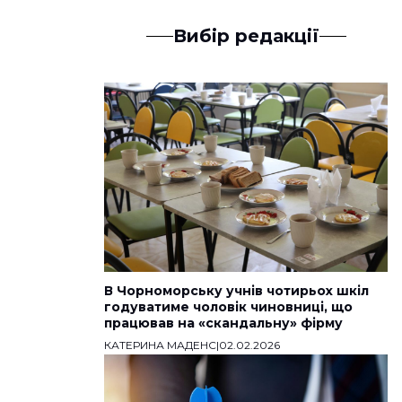
Вибір редакції
В Чорноморську учнів чотирьох шкіл
годуватиме чоловік чиновниці, що
працював на «скандальну» фірму
КАТЕРИНА МАДЕНС
|
02.02.2026