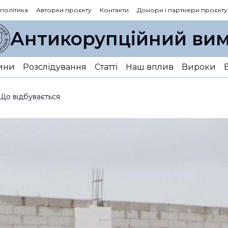
 політика
Авторки проєкту
Контакти
Донори і партнери проєкту
Антикорупційний вим
ини
Розслідування
Статті
Наш вплив
Вироки
 Що відбувається