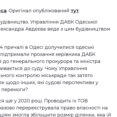
еса
. Оригінал опублікований
тут
.
 будівництво. Управління ДАБК Одеської
лександра Авдєєва веде з цим будівництвом
4 причалі в Одесі долучилися одеські
ни підтримали прохання керівника ДАБК
 до генерального прокурора та міністра
зивається до суду. Чому Управління
ьного контролю міськради так затято
як щодо інших, які судові перспективи у
у перемоги?
я ще у 2020 році. Проводить їх ТОВ
разово перереєструвала право власності на
ціям змогла збільшити розмір ділянки, яка їй