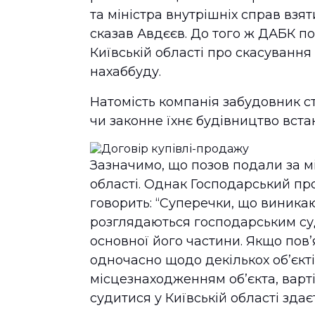
та міністра внутрішніх справ взят
сказав Авдєєв. До того ж ДАБК п
Київській області про скасування
нахаббуду.
Натомість компанія забудовник ст
чи законне їхнє будівництво вста
Зазначимо, що позов подали за мі
області. Однак Господарський про
говорить: “Суперечки, що виника
розглядаються господарським су
основної його частини. Якщо пов’
одночасно щодо декількох об’єкті
місцезнаходженням об’єкта, варт
судитися у Київській області зда