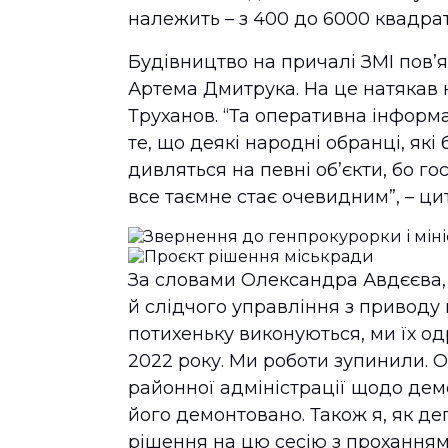
належить – з 400 до 6000 квадра
Будівництво на причалі ЗМІ пов’
Артема Дмитрука. На це натякав н
Труханов. “Та оперативна інформац
те, що деякі народні обранці, які
дивляться на певні об’єкти, бо г
все таємне стає очевидним”, – ц
За словами Олександра Авдєєва,
й слідчого управління з приводу
потихеньку виконуються, ми їх одр
2022 року. Ми роботи зупинили. 
районної адміністрації щодо дем
його демонтовано. Також я, як де
рішення на цю сесію з прохання