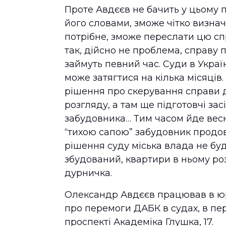
Проте Авдєєв не бачить у цьому 
його словами, зможе чітко визнач
потрібне, зможе переслати цю сп
так, дійсно не проблема, справу п
займуть певний час. Суди в Укра
може затягтися на кілька місяців.
рішення про скерування справи д
розгляду, а там ще підготовчі за
забудовника… Тим часом йде весна
“тихою сапою” забудовник продов
рішення суду міська влада не бу
збудований, квартири в ньому роз
дурничка.
Олександр Авдєєв працював в ю
про перемоги ДАБК в судах, в пе
проспекті Академіка Глушка, 17.