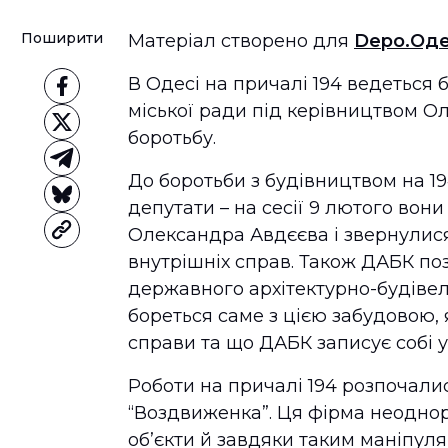
Поширити
Матеріал створено для
Depo.Од
В Одесі на причалі 194 ведеться
міської ради під керівництвом О
боротьбу.
До боротьби з будівництвом на 19
депутати – на сесії 9 лютого во
Олександра Авдєєва і звернулися
внутрішніх справ. Також ДАБК по
державного архітектурно-будівел
бореться саме з цією забудовою, 
справи та що ДАБК записує собі 
Роботи на причалі 194 розпочалис
“Воздвиженка”. Ця фірма неодно
об’єкти й завдяки таким маніпуля