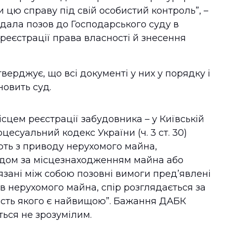
и цю справу під свій особистий контроль”, –
одала позов до Господарського суду в
 реєстрації права власності й знесення
верджує, що всі документі у них у порядку і
новить суд.
сцем реєстрації забудовника – у Київській
цесуальний кодекс України (ч. 3 ст. 30)
ють з приводу нерухомого майна,
дом за місцезнаходженням майна або
язані між собою позовні вимоги пред’явлені
в нерухомого майна, спір розглядається за
ість якого є найвищою”. Бажання ДАБК
ється не зрозумілим.