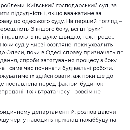
проблеми. Київський господарський суд, за
ити підсудність і, якщо вважатиме за
раву до одеського суду. На перший погляд –
ерешлють. З іншого боку, всі ці “рухи”
їні працюють не дуже швидко, тож процес
 Поки суд у Києві розгляне, поки ухвалить
о Одеси, поки в Одесі справу призначать до
сідання, спроби затягування процесу з боку
 і саме час починати будівельні роботи. І
жуватиме їх здійснювати, аж поки ще до
де поставлена перед фактом: будинок
продані. Тож втрата часу – зовсім не
ридичному департаменті й, розповідаючи
ршу чергу наводить приклад нахаббуду на