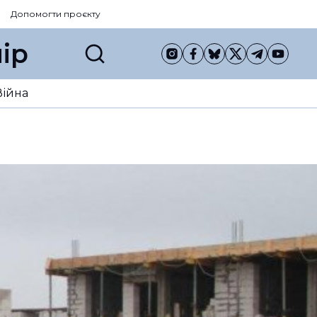
Допомогти проєкту
ір
Війна