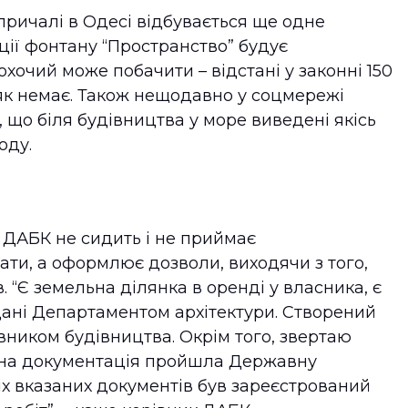
причалі в Одесі відбувається ще одне
нції фонтану “Пространство” будує
охочий може побачити – відстані у законні 150
іяк немає. Також нещодавно у соцмережі
, що біля будівництва у море виведені якісь
воду.
 ДАБК не сидить і не приймає
ати, а оформлює дозволи, виходячи з того,
 “Є земельна ділянка в оренді у власника, є
идані Департаментом архітектури. Створений
ником будівництва. Окрім того, звертаю
ктна документація пройшла Державну
всіх вказаних документів був зареєстрований