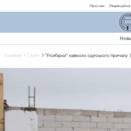
Про нас
Редакційна
Нов
Головна
Статті
“Розбірки” навколо одеського причалу: