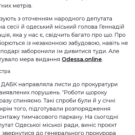
тних метрів.
язують з оточенням народного депутата
а сесії й одеський міський голова Геннадій
ія, яка у нас є, свідчить багато про що. Про
 борються із незаконною забудовою, навіть не
осподарі заборонили їм дивитися туди. Але
итувало мера видання
Odessa.online
.
 ДАБК направляла листи до прокуратури
 виявлених порушень. “Роботи щороку
азу спиняємо. Такі спроби були й у січні
Окрім того, підготували розпорядження
онтажу тимчасового паркану. На сьогодні
путат Одеської міської ради, виніс проєкт
м звернутися до генерального прокурора