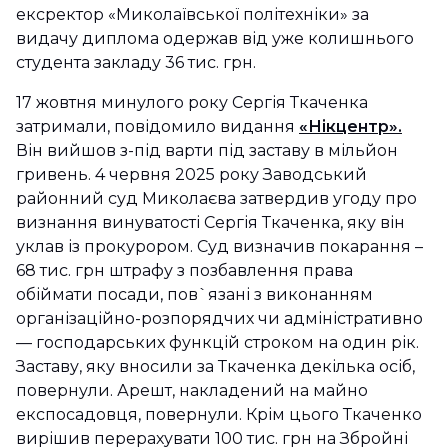
ексректор «Миколаївської політехніки» за
видачу диплома одержав від уже колишнього
студента закладу 36 тис. грн.
17 жовтня минулого року Сергія Ткаченка
затримали, повідомило видання
«Нікцентр».
Він вийшов з-під варти під заставу в мільйон
гривень. 4 червня 2025 року Заводський
районний суд Миколаєва затвердив угоду про
визнання винуватості Сергія Ткаченка, яку він
уклав із прокурором. Суд визначив покарання –
68 тис. грн штрафу з позбавлення права
обіймати посади, пов`язані з виконанням
організаційно-розпорядчих чи адміністративно
— господарських функцій строком на один рік.
Заставу, яку вносили за Ткаченка декілька осіб,
повернули. Арешт, накладений на майно
експосадовця, повернули. Крім цього Ткаченко
вирішив перерахувати 100 тис. грн на Збройні