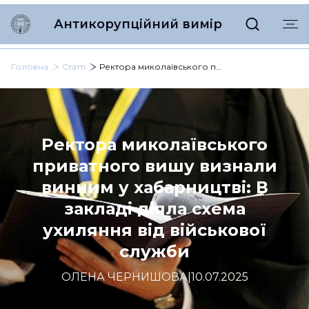
Антикорупційний вимір
Головна
Статті
Ректора миколаївського приватного вишу визнали винним у хабарництві: В закладі діяла схема ухиляння від військової служби
Ректора миколаївського
приватного вишу визнали
винним у хабарництві: В
закладі діяла схема
ухиляння від військової
служби
ОЛЕНА ЧЕРНИШОВА
|
10.07.2025