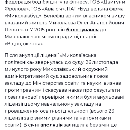
федерація бодібілдінгу та фітнесу, ТОВ «Двигуни
Фролова», ТОВ «Авіа січ», ПАТ «Будівельна фірма
«Миколаївбуд». Бенефіціарним власником вишу
вказаний житель Миколаєва Олег Анатолійович
Леонтьєв. У 2015 році він
балотувався
до
Миколаївської міської ради від партії
«Відродження».
Після ануляції ліцензії «Миколаївська
політехніка» звернулась до суду. 26 листопада
минулого року Миколаївський окружний
адміністративний суд задовольнив позов
закладу до Міністерства освіти та науки: визнав
протиправним і скасував наказ про результати
позапланової перевірки, якими були анульовані
ліцензії цьому навчальному закладу на
провадження освітньої діяльності (всього 23
ліцензії за різними рівнями та напрямками
освіти). В січні
апеляція
залишила без змін це