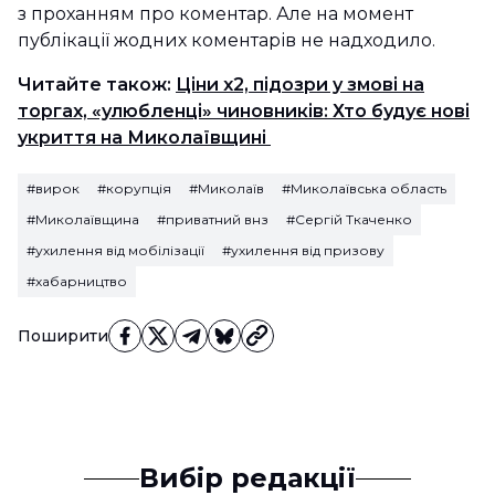
з проханням про коментар. Але на момент
публікації жодних коментарів не надходило.
Читайте також:
Ціни х2, підозри у змові на
торгах, «улюбленці» чиновників: Хто будує нові
укриття на Миколаївщині
#вирок
#корупція
#Миколаїв
#Миколаївська область
#Миколаївщина
#приватний внз
#Сергій Ткаченко
#ухилення від мобілізації
#ухилення від призову
#хабарництво
Поширити
Вибір редакції