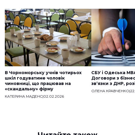
В Чорноморську учнів чотирьох
СБУ і Одеська МВ
шкіл годуватиме чоловік
Договори з бізне
чиновниці, що працював на
звʼязки з ДНР, ро
«скандальну» фірму
ОЛЕНА КРАВЧЕНКО
|
22
КАТЕРИНА МАДЕНС
|
02.02.2026
Читайте також