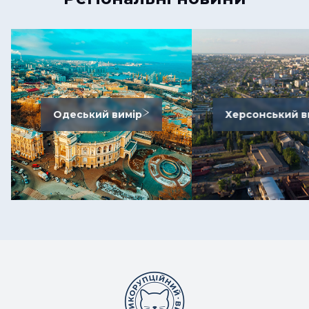
Одеський вимір
Херсонський в