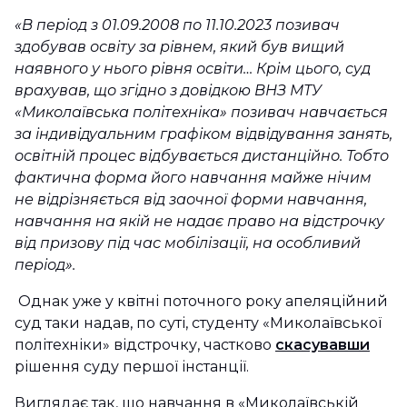
«В період з 01.09.2008 по 11.10.2023 позивач
здобував освіту за рівнем, який був вищий
наявного у нього рівня освіти… Крім цього, суд
врахував, що згідно з довідкою ВНЗ МТУ
«Миколаївська політехніка» позивач навчається
за індивідуальним графіком відвідування занять,
освітній процес відбувається дистанційно. Тобто
фактична форма його навчання майже нічим
не відрізняється від заочної форми навчання,
навчання на якій не надає право на відстрочку
від призову під час мобілізації, на особливий
період».
Однак уже у квітні поточного року апеляційний
суд таки надав, по суті, студенту «Миколаївської
політехніки» відстрочку, частково
скасувавши
рішення суду першої інстанції.
Виглядає так, що навчання в «Миколаївській