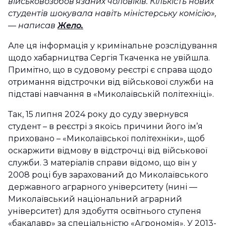
військовозобов’язаних чоловіків. Кількість нових
студентів шокувала навіть міністерську комісію»,
—
написав
Жело.
Але ця інформація у кримінальне розслідування
щодо хабарництва Сергія Ткаченка не увійшла.
Примітно, що в судовому реєстрі є справа щодо
отримання відстрочки від військової служби на
підставі навчання в «Миколаївській політехніці».
Так, 15 липня 2024 року до суду звернувся
студент – в реєстрі з якоїсь причини його ім’я
приховано – «Миколаївської політехніки», щоб
оскаржити відмову в відстрочці від військової
служби. З матеріалів справи відомо, що він у
2008 році був зарахований до Миколаївського
державного аграрного університету (нині —
Миколаївський національний аграрний
університет) для здобуття освітнього ступеня
«бакалавр» за спеціальністю «Агрономія». У 2013-