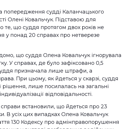
а попередження судді Каланчацького
сті Олені Ковальчук. Підставою для
 те, що суддя протягом двох років не
я у понад 20 справах про нетверезе
домо, що суддя Олена Ковальчук ігнорувала
у. У справах, де було зафіксовано 0,5
 суддя призначала лише штрафи, а
ава. При цьому, як йдеться у скарзі, суддя
ї рішення, лише посилалась на загальні
ндивідуалізації відповідальності.
 справи встановили, що йдеться про 23
и. В усіх цих випадках Олена Ковальчук
аття 130 Кодексу про адмінправопорушення