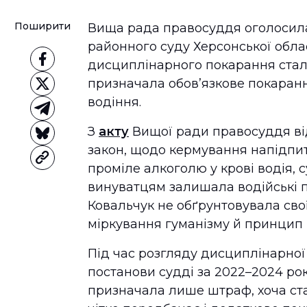
Поширити
Вища рада правосуддя оголосил
районного суду Херсонської обла
дисциплінарного покарання стало
призначала обов’язкове покаранн
водіння.
З
акту
Вищої ради правосуддя ві
закон, щодо кермування напідпитк
проміле алкоголю у крові водія,
винуватцям залишала водійські пр
Ковальчук не обґрунтовувала сво
міркування гуманізму й принцип і
Під час розгляду дисциплінарної
постанови судді за 2022–2024 рок
призначала лише штраф, хоча ст