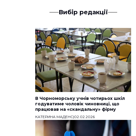
Вибір редакції
В Чорноморську учнів чотирьох шкіл
годуватиме чоловік чиновниці, що
працював на «скандальну» фірму
КАТЕРИНА МАДЕНС
|
02.02.2026