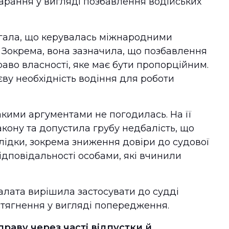
карання у вигляді позбавлення водійських
ягала, що керувалась міжнародними
 Зокрема, вона зазначила, що позбавлення
аво власності, яке має бути пропорційним.
ву необхідність водіння для роботи
кими аргументами не погодилась. На її
кону та допустила грубу недбалість, що
лідки, зокрема зниження довіри до судової
ідповідальності особами, які вчинили
лата вирішила застосувати до судді
тягнення у вигляді попередження.
раву через часті відпустки й