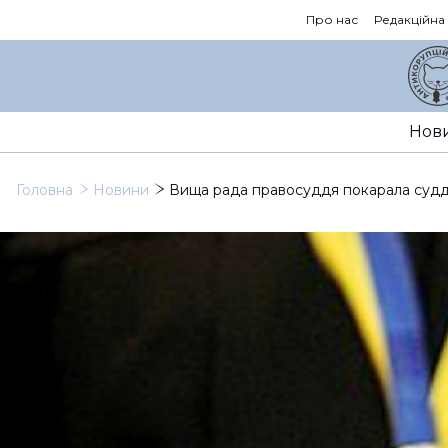
Про нас
Редакційна
Нов
Головна
Новини
Вища рада правосуддя покарала суддю 