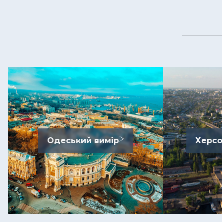
Одеський вимір
Херсо