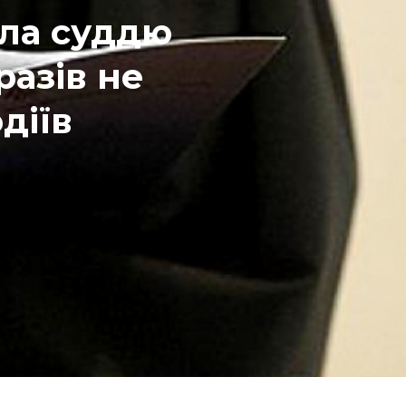
ала суддю
разів не
діїв