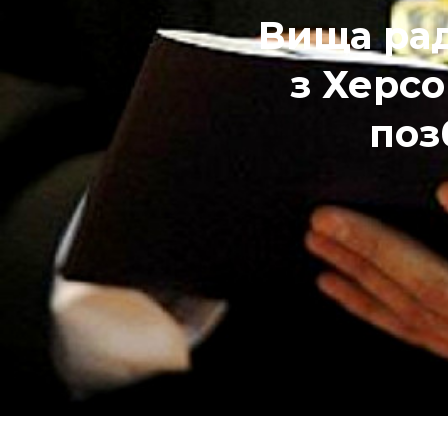
Вища рад
з Херсо
поз