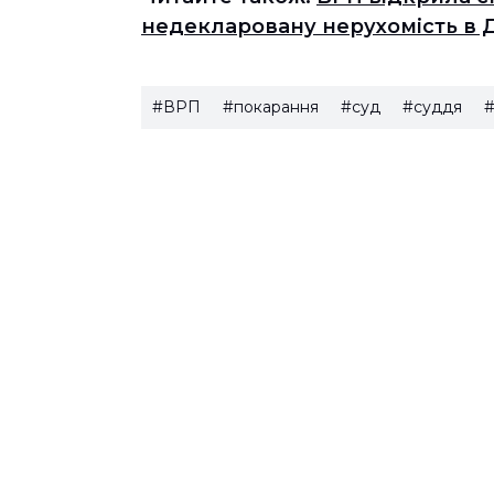
недекларовану нерухомість в Д
#ВРП
#покарання
#суд
#суддя
#