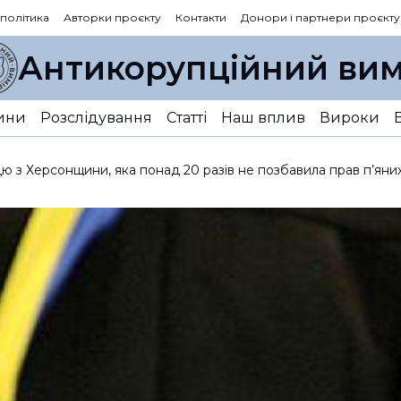
 політика
Авторки проєкту
Контакти
Донори і партнери проєкту
Антикорупційний вим
ини
Розслідування
Статті
Наш вплив
Вироки
з Херсонщини, яка понад 20 разів не позбавила прав п’яних