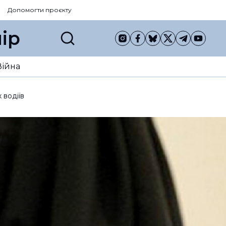
Допомогти проєкту
ір
Війна
 водіїв