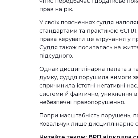
чітко передбачає і додаткове по
прав на рік.
У своїх поясненнях суддя напол
стандартами та практикою ЄСПЛ.
права керувати це втручання у пр
Суддя також посилалась на життє
підсудного.
Однак дисциплінарна палата з та
думку, суддя порушила вимоги за
спричинила істотні негативні нас
системи й фактично, уникнення в
небезпечні правопорушення.
Попри масштабність порушень, па
Ковальчук лише дисциплінарне с
Читайте також:
ВРП відкрила сп