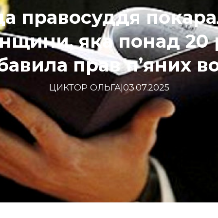
а правосуддя покар
нщини, яка понад 20 
бавила прав п’яних во
ЦИКТОР ОЛЬГА
|
03.07.2025