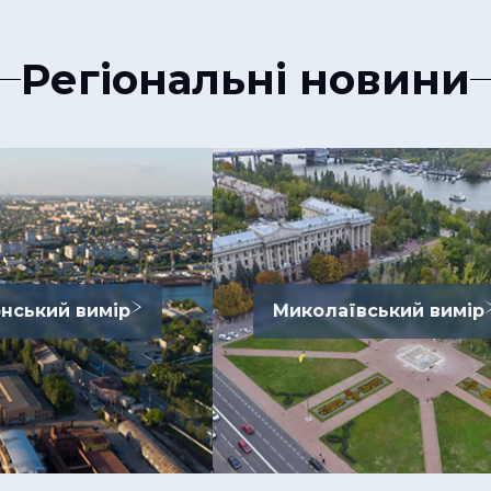
Регіональні новини
нський вимір
Миколаївський вимір