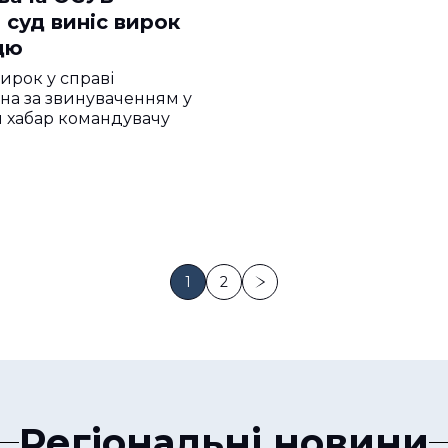
 суд виніс вирок
цю
вирок у справі
а за звинуваченням у
и хабар командувачу
1
2
Регіональні новини