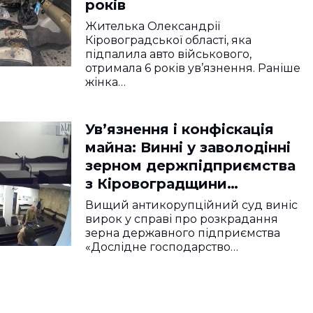
років
Жителька Олександрії
Кіровоградської області, яка
підпалила авто військового,
отримала 6 років ув’язнення. Раніше
жінка…
Ув’язнення і конфіскація
майна: Винні у заволодінні
зерном держпідприємства
з Кіровоградщини
отримали вироки
Вищий антикорупційний суд виніс
вирок у справі про розкрадання
зерна державного підприємства
«Дослідне господарство…