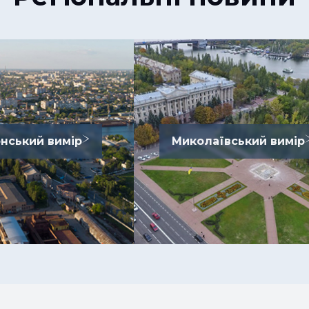
нський вимір
Миколаївський вимір