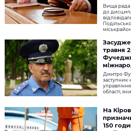
надбаво
Вища рада
до дисцип
відповідал
Подільсько
міськрайон
Засуджен
травня 
Фучеджи 
міжнаро
Дмитро Фу
заступник 
управління
області, як
На Кіро
признач
150 год