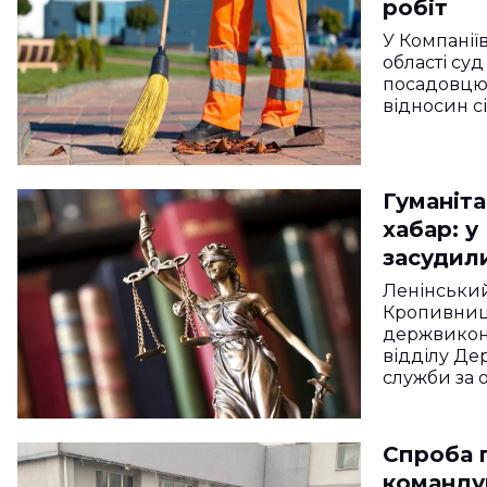
робіт
У Компанії
області су
посадовцю 
відносин с
Гуманіта
хабар: 
засудил
Ленінськи
Кропивниц
держвикон
відділу Де
служби за 
Жінка…
Спроба 
команду