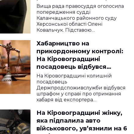
п’яних водіїв
Вища рада правосуддя оголосила
попередження судді
Каланчацького районного суду
Херсонської області Олені
Ковальчук. Підставою…
Хабарництво на
прикордонному контролі:
На Кіровоградщині
посадовець відбувся
штрафом
На Кіровоградщині колишній
посадовець
Держпродспоживслужби відбувся
штрафом у справі про отримання
хабаря від експортера…
На Кіровоградщині жінку,
яка підпалила авто
військового, ув’язнили на 6