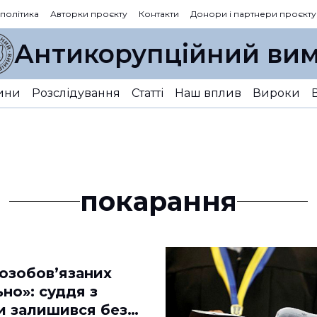
 політика
Авторки проєкту
Контакти
Донори і партнери проєкту
Антикорупційний вим
ини
Розслідування
Статті
Наш вплив
Вироки
покарання
возобов’язаних
но»: суддя з
 залишився без