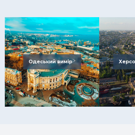
Одеський вимір
Херсо