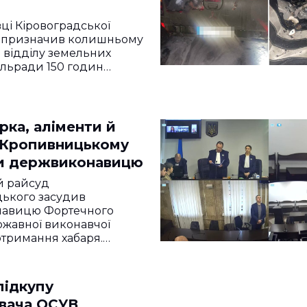
вці Кіровоградської
д призначив колишньому
відділу земельних
ільради 150 годин…
рка, аліменти й
у Кропивницькому
и держвиконавицю
й райсуд
ького засудив
авицю Фортечного
ржавної виконавчої
отримання хабаря.
підкупу
вача ОСУВ