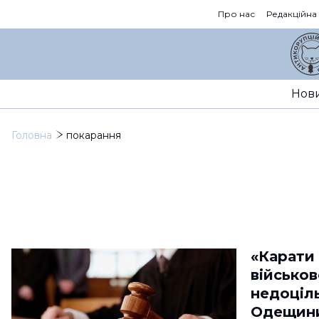
Про нас
Редакційна
Нов
Головна
покарання
«Карати
військо
недоціль
Одещини