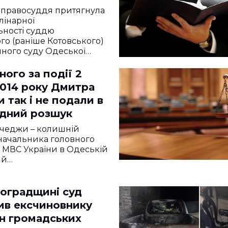
к та з доганою
 правосуддя притягнула
лінарної
ьності суддю
го (раніше Котовського)
ного суду Одеської…
ого за події 2
2014 року Дмитра
так і не подали в
дний розшук
чеджи – колишній
начальника головного
 МВС України в Одеській
ий…
воградщині суд
ив ексчиновнику
ин громадських