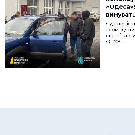
«Одеса»:
винуват
Суд виніс 
громадянин
спробі дат
ОСУВ…