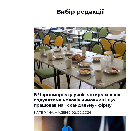
Вибір редакції
В Чорноморську учнів чотирьох шкіл
годуватиме чоловік чиновниці, що
працював на «скандальну» фірму
КАТЕРИНА МАДЕНС
|
02.02.2026