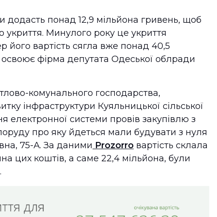
и додасть понад 12,9 мільйона гривень, щоб
 укриття. Минулого року це укриття
ер його вартість сягла вже понад 40,5
ти освоює фірма депутата Одеської облради
итлово-комунального господарства,
итку інфраструктури Куяльницької сільської
ня електронної системи провів закупівлю з
поруду про яку йдеться мали будувати з нуля
вна, 75-А. За даними
Prozorro
вартість склала
ина цих коштів, а саме 22,4 мільйона, були
.