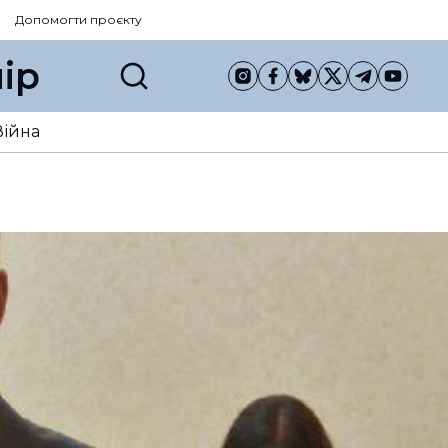
Допомогти проєкту
ір
Війна