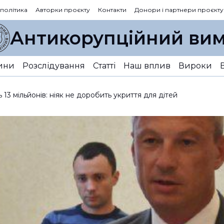
 політика
Авторки проєкту
Контакти
Донори і партнери проєкту
Антикорупційний вим
ини
Розслідування
Статті
Наш вплив
Вироки
 13 мільйонів: ніяк не доробить укриття для дітей