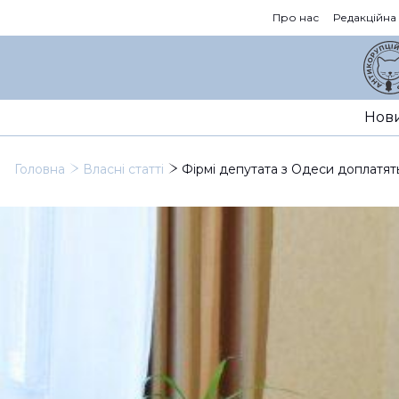
Про нас
Редакційна
Нов
Головна
Власні статті
Фірмі депутата з Одеси доплатять