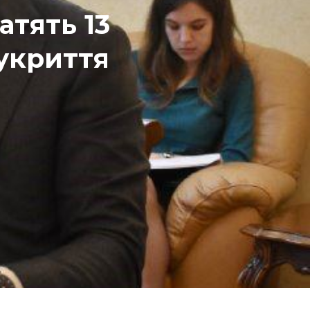
атять 13
 укриття