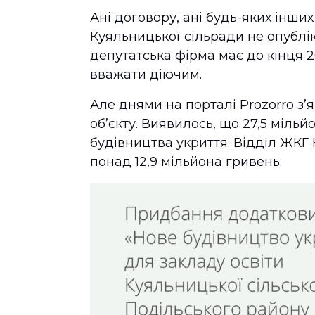
Ані договору, ані будь-яких інши
Куяльницької сільради не опублі
депутатська фірма має до кінця 2
вважати діючим.
Але днями на порталі Prozorro зʼ
обʼєкту. Виявилось, що 27,5 міль
будівництва укриття. Відділ ЖКГ
понад 12,9 мільйона гривень.