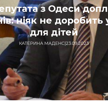
епутата з Одеси допл
ів: ніяк не доробить
для дітей
КАТЕРИНА МАДЕНС
|
23.09.2023