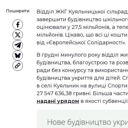
Поширити
Відділ ЖКГ Куяльницької сільрад
завершити будівництво шкільного
оцінювали у 27,5 мільйонів, а теп
мільйонів. Цікаво, що всі ці кош
від «Європейської Солідарності».
В грудні минулого року відділ ж
будівництва, благоустрою та розв
ради без конкурсу та використан
будівництва укриття для дітей. С
в селі Куяльник на вулиці Спорти
27 547 636,38 гривні. Більша част
надані урядом
в якості субвенції