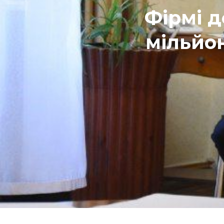
Фірмі д
мільйон