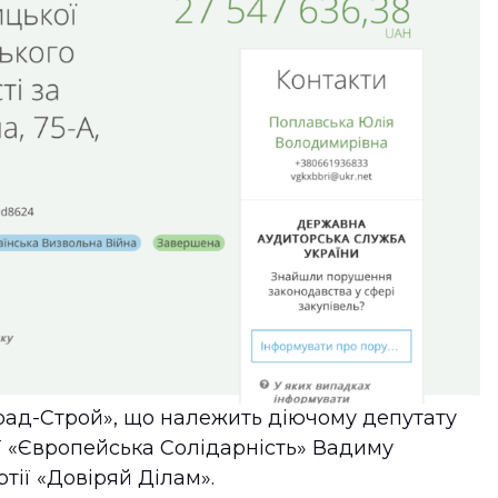
ад-Строй», що належить діючому депутату
ії «Європейська Солідарність» Вадиму
тії «Довіряй Ділам».