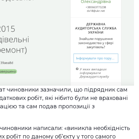
ат чиновники зазначили, що підрядник сам
аткових робіт, які нібито були не враховані
цією та сам подав пропозиції з
і чиновники написали: «виникла необхідність
х робіт по даному обʼєкту у того самого