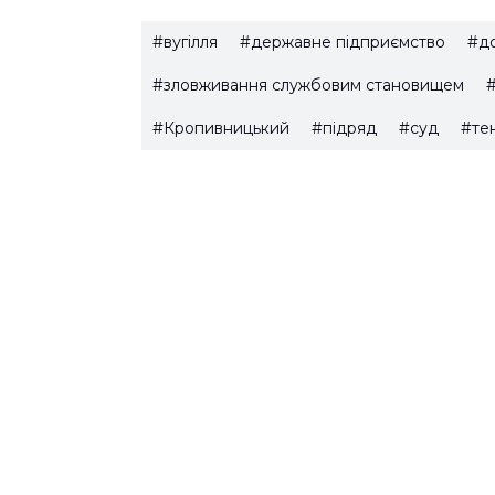
#вугілля
#державне підприємство
#до
#зловживання службовим становищем
#
#Кропивницький
#підряд
#суд
#те