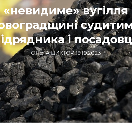
 «невидиме» вугілля
овоградщині судити
ідрядника і посадов
ОЛЬГА ЦИКТОР
|
19.10.2023