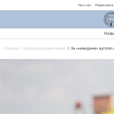
Про нас
Редакційна
Нов
Головна
Кіровоградський вимір
За «невидиме» вугілля 