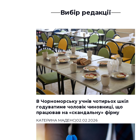
Вибір редакції
В Чорноморську учнів чотирьох шкіл
годуватиме чоловік чиновниці, що
працював на «скандальну» фірму
КАТЕРИНА МАДЕНС
|
02.02.2026