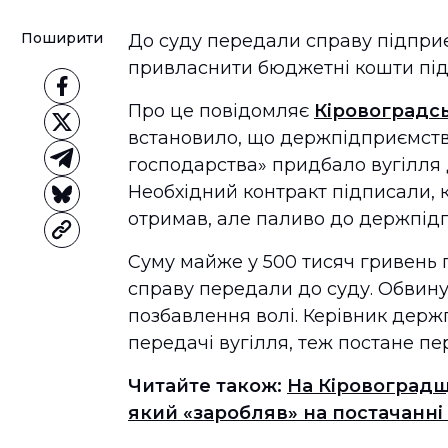
Поширити
До суду передали справу підпри
привласнити бюджетні кошти під ч
Про це повідомляє
Кіровоградс
встановило, що держпідприємств
господарства» придбало вугілля
Необхідний контракт підписали, 
отримав, але паливо до держпідп
Суму майже у 500 тисяч гривень 
справу передали до суду. Обвину
позбавлення волі. Керівник держ
передачі вугілля, теж постане п
Читайте також:
На Кіровоградщ
який «заробляв» на постачанні