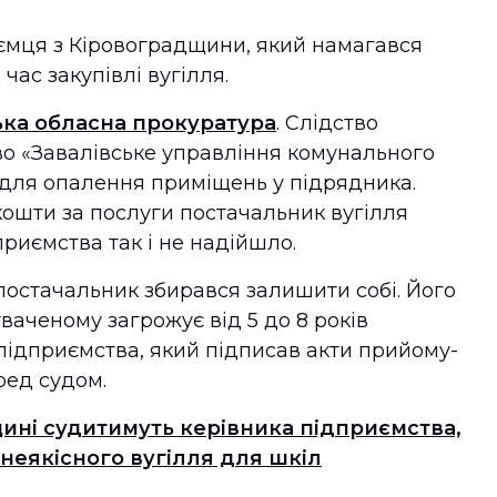
ємця з Кіровоградщини, який намагався
ас закупівлі вугілля.
ька обласна прокуратура
. Слідство
о «Завалівське управління комунального
 для опалення приміщень у підрядника.
кошти за послуги постачальник вугілля
риємства так і не надійшло.
постачальник збирався залишити собі. Його
ваченому загрожує від 5 до 8 років
підприємства, який підписав акти прийому-
еред судом.
ині судитимуть керівника підприємства,
 неякісного вугілля для шкіл