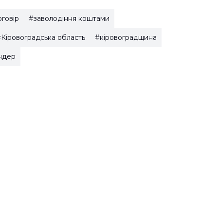
говір
#заволодіння коштами
Кіровоградська область
#кіровоградщина
ндер