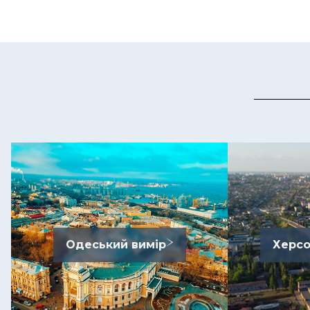
Одеський вимір
Херсо