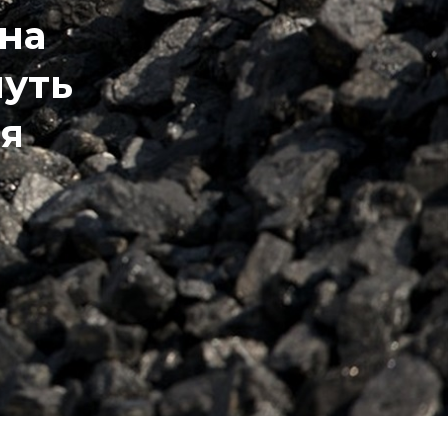
 на
муть
ця