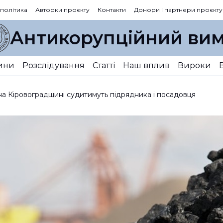
 політика
Авторки проєкту
Контакти
Донори і партнери проєкту
Антикорупційний вим
ини
Розслідування
Статті
Наш вплив
Вироки
на Кіровоградщині судитимуть підрядника і посадовця