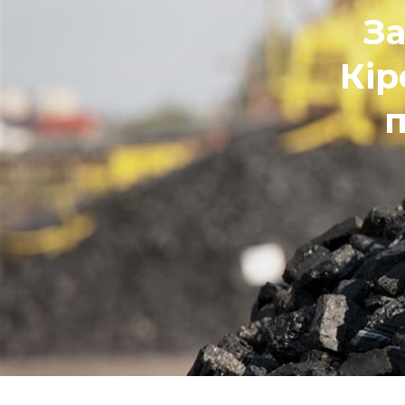
За
Кір
п