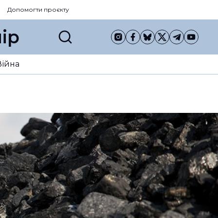
Допомогти проєкту
ір
Війна