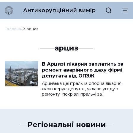
Антикорупційний вимір
Головна
арциз
арциз
В Арцизі лікарня заплатить за
ремонт аварійного даху фірмі
депутата від ОПЗЖ
Арцизька центральна опорна лікарня,
якою керує депутат, уклало угоду з
ремонту покрівлі пральні за…
Регіональні новини