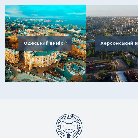
Одеський вимір
Херсонський в