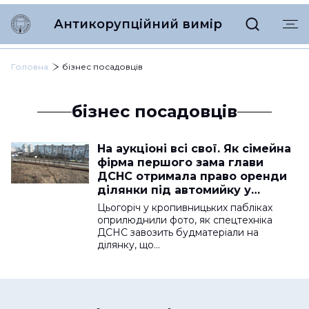
Антикорупційний вимір
Головна
бізнес посадовців
бізнес посадовців
На аукціоні всі свої. Як сімейна
фірма першого зама глави
ДСНС отримала право оренди
ділянки під автомийку у
Кропивницькому
Цьогоріч у кропивницьких пабліках
оприлюднили фото, як спецтехніка
ДСНС завозить будматеріали на
ділянку, що…