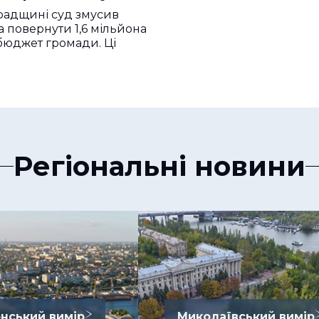
в кошти
радщині суд змусив
 повернути 1,6 мільйона
бюджет громади. Ці
Регіональні новини
нський вимір
Миколаївський вимір