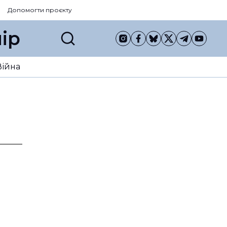
Допомогти проєкту
ір
Війна