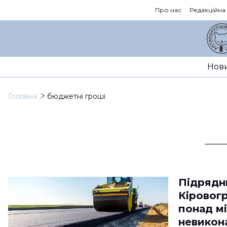
Про нас
Редакційна
Нов
Головна
бюджетні гроші
Підрядн
Кіровог
понад мі
невикона