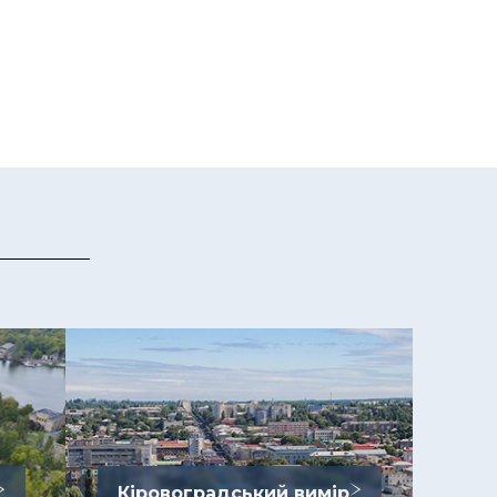
Кіровоградський вимір