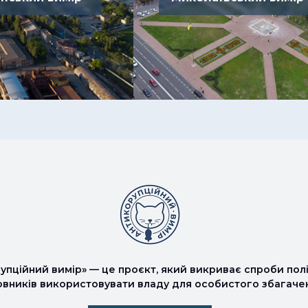
упційний вимір» — це проєкт, який викриває спроби полі
овників використовувати владу для особистого збагаче