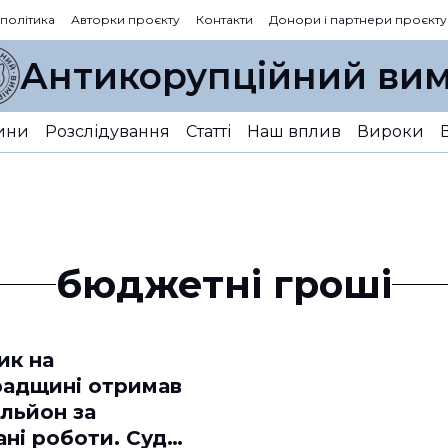
 політика
Авторки проєкту
Контакти
Донори і партнери проєкту
Антикорупційний вим
ини
Розслідування
Статті
Наш вплив
Вироки
бюджетні гроші
ик на
радщині отримав
льйон за
ні роботи. Суд