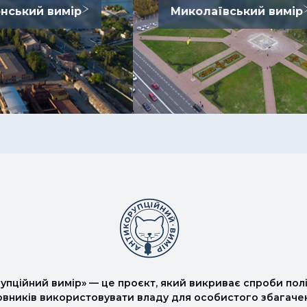
нський вимір
Миколаївський вимір
упційний вимір» — це проєкт, який викриває спроби полі
овників використовувати владу для особистого збагаче