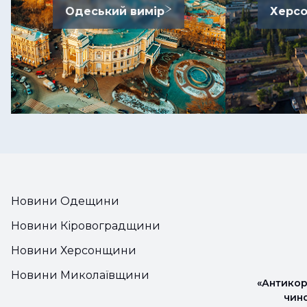
Одеський вимір
Херсо
Новини Одещини
Новини Кіровоградщини
Новини Херсонщини
Новини Миколаївщини
«Антикор
чин