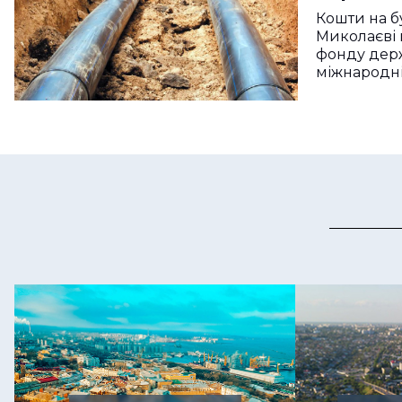
Кошти на б
Миколаєві 
фонду дер
міжнародн