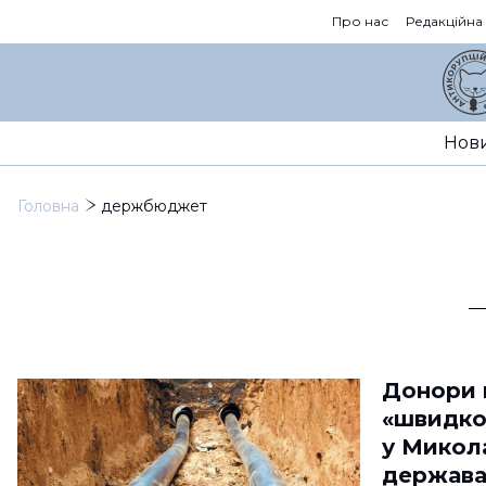
Про нас
Редакційна
Нов
Головна
держбюджет
Донори 
«швидког
у Микол
держав