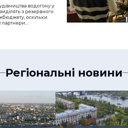
удівництва водогону у
виділять з резервного
жбюджету, оскільки
і партнери…
Регіональні новини