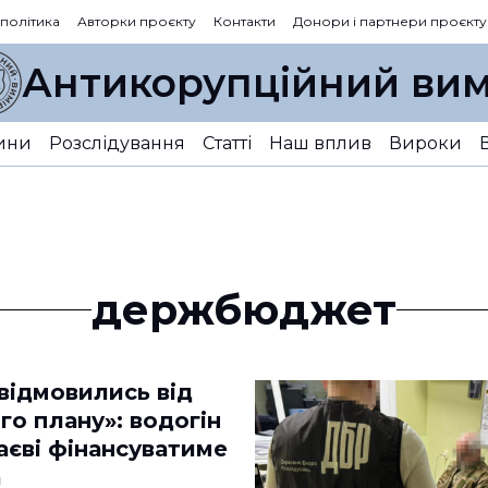
 політика
Авторки проєкту
Контакти
Донори і партнери проєкту
Антикорупційний вим
ини
Розслідування
Статті
Наш вплив
Вироки
держбюджет
відмовились від
о плану»: водогін
аєві фінансуватиме
а