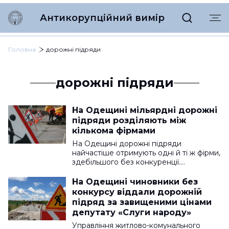
Антикорупційний вимір
Головна
дорожні підряди
дорожні підряди
На Одещині мільярдні дорожні
підряди розділяють між
кількома фірмами
На Одещині дорожні підряди
найчастіше отримують одні й ті ж фірми,
здебільшого без конкуренції.…
На Одещині чиновники без
конкурсу віддали дорожній
підряд за завищеними цінами
депутату «Слуги народу»
Управління житлово-комунального