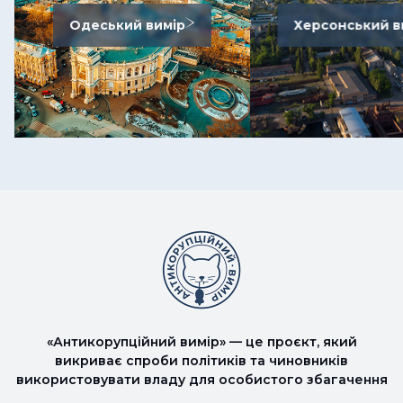
Одеський вимір
Херсонський в
«Антикорупційний вимір» — це проєкт, який
викриває спроби політиків та чиновників
використовувати владу для особистого збагачення