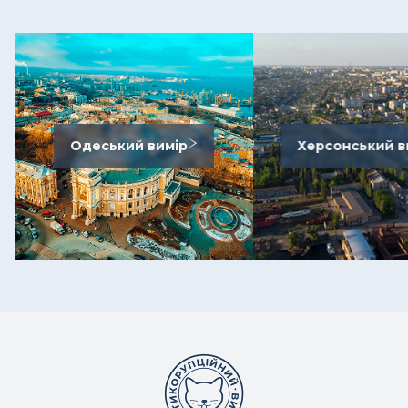
Одеський вимір
Херсонський в