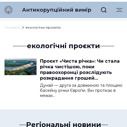
Антикорупційний вимір
Головна
екологічні проєкти
екологічні проєкти
Проєкт «Чиста річка»: Чи стала
річка чистішою, поки
правоохоронці розслідують
розкрадання грошей
європейського гранту
Дунай — друга за довжиною та площею
басейну річки Європи. Він протікає в
межах…
Регіональні новини