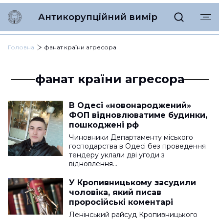
Антикорупційний вимір
Головна
фанат країни агресора
фанат країни агресора
В Одесі «новонароджений»
ФОП відновлюватиме будинки,
пошкоджені рф
Чиновники Департаменту міського
господарства в Одесі без проведення
тендеру уклали дві угоди з
відновлення…
У Кропивницькому засудили
чоловіка, який писав
проросійські коментарі
Ленінський райсуд Кропивницького