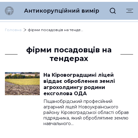
Антикорупційний вимір
Головна
фірми посадовців на тендерах
фірми посадовців на
тендерах
На Кіровоградщині ліцей
віддає оброблення землі
агрохолдингу родини
ексголова ОДА
Піщанобрідський професійний
аграрний ліцей Новоукраїнського
району Кіровоградської області обрав
підрядника, який оброблятиме землю
навчального…