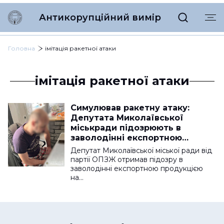
Антикорупційний вимір
Головна
імітація ракетної атаки
імітація ракетної атаки
Симулював ракетну атаку:
Депутата Миколаївської
міськради підозрюють в
заволодінні експортною
продукцією
Депутат Миколаївської міської ради від
партії ОПЗЖ отримав підозру в
заволодінні експортною продукцією
на…