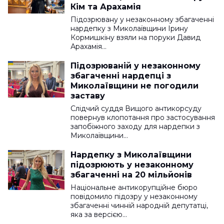
Кім та Арахамія
Підозрювану у незаконному збагаченні
нардепку з Миколаївщини Ірину
Кормишкіну взяли на поруки Давид
Арахамія…
Підозрюваній у незаконному
збагаченні нардепці з
Миколаївщини не погодили
заставу
Слідчий суддя Вищого антикорсуду
повернув клопотання про застосування
запобіжного заходу для нардепки з
Миколаївщини…
Нардепку з Миколаївщини
підозрюють у незаконному
збагаченні на 20 мільйонів
Національне антикорупційне бюро
повідомило підозру у незаконному
збагаченні чинній народній депутатці,
яка за версією…