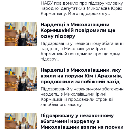
НАБУ повідомило про підозру чоловіку
народної депутатки з Миколаєва Юрію
Кормишкіну. Його підозрюють у…
Нардепці з Миколаївщини
Кормишкіній повідомили ще
одну підозру
Підозрюваній у незаконному збагаченні
нардепці з Миколаївщини Ірині
Кормишкіній повідомили про ще одну
підозру…
Нардепці з Миколаївщини, яку
взяли на поруки Кім і Арахамія,
продовжили запобіжний захід
Підозрюваній у незаконному збагаченні
нардепці з Миколаївщини Ірині
Кормишкіній продовжили строк дії
запобіжного заходу…
Підозрювану у незаконному
збагаченні нардепку з
Миколаївщини взяли на поруки