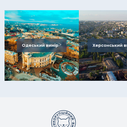
Одеський вимір
Херсонський в