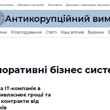
 політика
Авторки проєкту
Контакти
Донори і партнери проєкту
Антикорупційний вим
ини
Розслідування
Статті
Наш вплив
Вироки
оративні бізнес сис
а ІТ-компанія в
ривласнює гроші та
 контракти від
ків