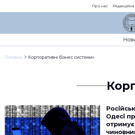
Про нас
Редакційна
Нов
Головна
Корпоративні бізнес системи»
Корп
Російськ
Одесі п
отримує
чиновни