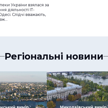
пеки України взялася за
ня діяльності ІТ-
Одесі. Слідчі вважають,
вж…
Регіональні новини
нський вимір
Миколаївський вимір