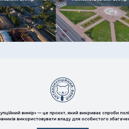
упційний вимір» — це проєкт, який викриває спроби полі
овників використовувати владу для особистого збагаче