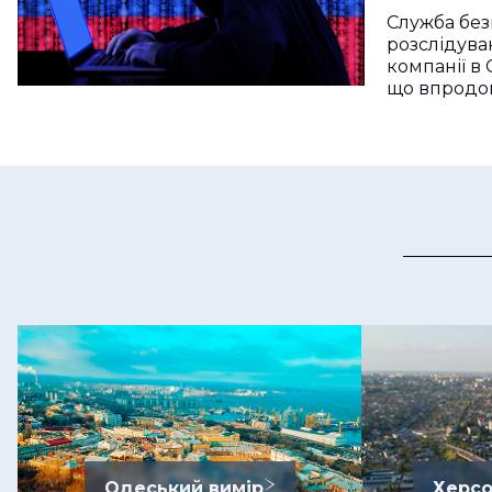
Служба без
розслідуван
компанії в 
що впродо
Одеський вимір
Херсо