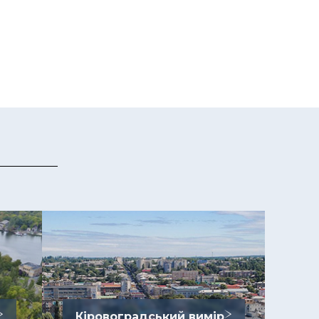
Кіровоградський вимір