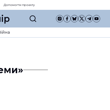
Допомогти проєкту
ір
Війна
теми»