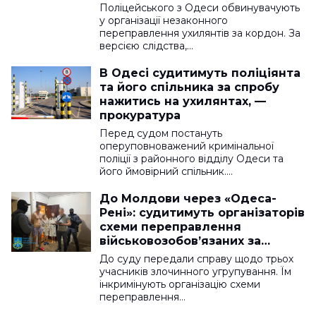
Поліцейського з Одеси обвинувачують
у організації незаконного
переправлення ухилянтів за кордон. За
версією слідства,…
В Одесі судитимуть поліціянта
та його спільника за спробу
нажитись на ухилянтах, —
прокуратура
Перед судом постануть
оперуповноважений кримінальної
поліції з районного відділу Одеси та
його ймовірний спільник.…
До Молдови через «Одеса-
Рені»: судитимуть організаторів
схеми переправлення
військовозобов’язаних за
кордон
До суду передали справу щодо трьох
учасників злочинного угрупування. Їм
інкримінують організацію схеми
переправлення…