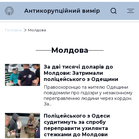
Антикорупційний вимір
Головна
Молдова
Молдова
За дві тисячі доларів до
Молдови: Затримали
поліцейського з Одещини
Правоохоронцю та жителю Одещини
повідомили про підозри у незаконному
переправленню людини через кордон.
За…
Поліцейського з Одеси
судитимуть за спробу
переправити ухилянта
стежками до Молдови