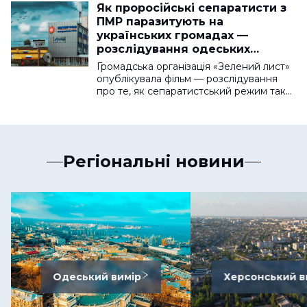
Як проросійські сепаратисти з
ПМР паразитують на
українських громадах —
розслідування одеських
екоактивістів
Громадська організація «Зелений лист»
опублікувала фільм — розслідування
про те, як сепаратистський режим так…
Регіональні новини
Одеський вимір
Херсонський в