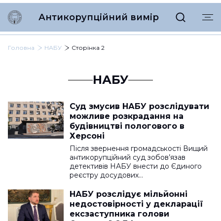
Антикорупційний вимір
Головна
НАБУ
Сторінка 2
НАБУ
Суд змусив НАБУ розслідувати
можливе розкрадання на
будівництві пологового в
Херсоні
Після звернення громадськості Вищий
антикорупційний суд зобов’язав
детективів НАБУ внести до Єдиного
реєстру досудових…
НАБУ розслідує мільйонні
недостовірності у декларації
ексзаступника голови