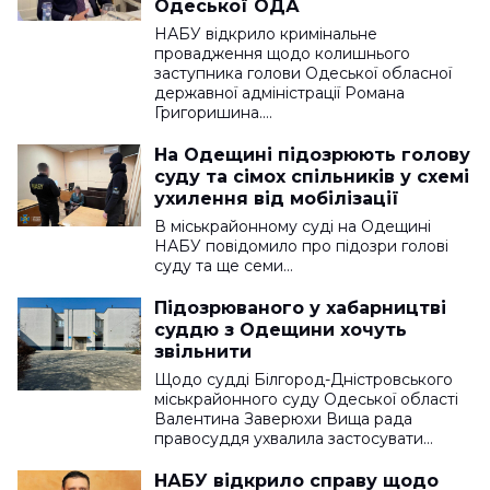
Одеської ОДА
НАБУ відкрило кримінальне
провадження щодо колишнього
заступника голови Одеської обласної
державної адміністрації Романа
Григоришина.…
На Одещині підозрюють голову
суду та сімох спільників у схемі
ухилення від мобілізації
В міськрайонному суді на Одещині
НАБУ повідомило про підозри голові
суду та ще семи…
Підозрюваного у хабарництві
суддю з Одещини хочуть
звільнити
Щодо судді Білгород-Дністровського
міськрайонного суду Одеської області
Валентина Заверюхи Вища рада
правосуддя ухвалила застосувати…
НАБУ відкрило справу щодо