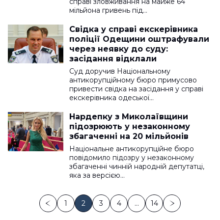
справі зловживання на майже 64
мільйона гривень під…
Свідка у справі екскерівника
поліції Одещини оштрафували
через неявку до суду:
засідання відклали
Суд доручив Національному
антикорупційному бюро примусово
привести свідка на засідання у справі
екскерівника одеської…
Нардепку з Миколаївщини
підозрюють у незаконному
збагаченні на 20 мільйонів
Національне антикорупційне бюро
повідомило підозру у незаконному
збагаченні чинній народній депутатці,
яка за версією…
1
2
3
4
…
14