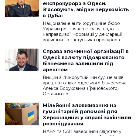
експрокурора з Одеси.
З’ясовують, звідки нерухомість
в Дубаї
Національне антикорупційне бюро
України розпочало справу щодо
неправдивої інформації у декларації
колишнього заступника прокурора…
Справа злочинної організації в
Одесі: валюту підозрюваного
бізнесмена залишили під
арештом
Вищий антикорупційний суд не зняв
арешт з готівки одеського бізнесмена
Алекса Боруховича (Грановського).
Останнього…
Мільйонні зловживання на
гуманітарній допомозі для
Херсонщини: у справі закінчили
розслідування
НАБУ та САП завершили слідство у