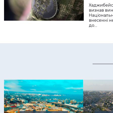
Хаджибейс
визнав ви
Національно
внесенні н
до…