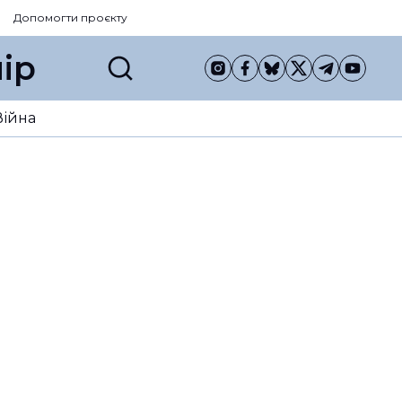
Допомогти проєкту
ір
Війна