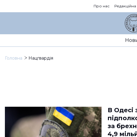
Про нас
Редакційна
Нов
Головна
Нацгвардія
В Одесі
підполк
за брехн
4,9 міль