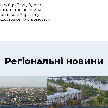
ький райсуд Одеси
нним підполковника
ї гвардії України у
едостовірних відомостей
Регіональні новини