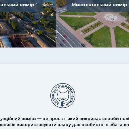
нський вимір
Миколаївський вимір
упційний вимір» — це проєкт, який викриває спроби полі
овників використовувати владу для особистого збагаче