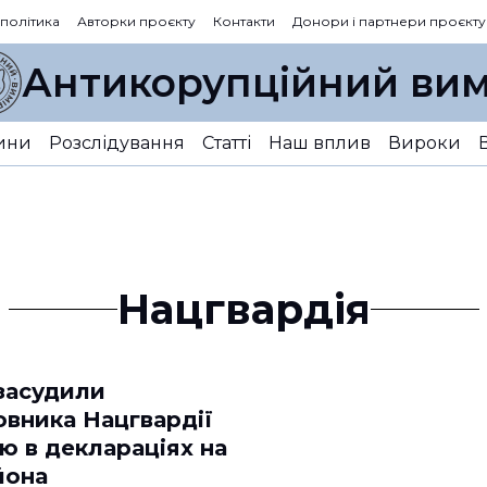
 політика
Авторки проєкту
Контакти
Донори і партнери проєкту
Антикорупційний вим
ини
Розслідування
Статті
Наш вплив
Вироки
Нацгвардія
 засудили
овника Нацгвардії
ю в деклараціях на
йона