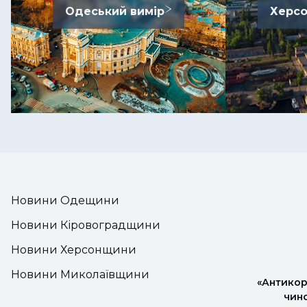
Одеський вимір
Херсо
Новини Одещини
Новини Кіровоградщини
Новини Херсонщини
Новини Миколаївщини
«Антикор
чин