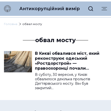
Антикорупційний вимір
Головна
обвал мосту
обвал мосту
В Києві обвалився міст, який
реконструює одеський
«Ростдорстрой» —
правоохоронці почали
розслідування
В суботу, 30 вересня, у Києві
обвалилося декілька прольотів
Дегтярівського мосту. Він був
закритий…