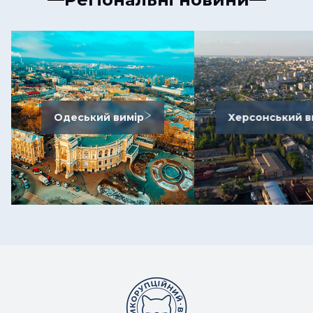
Одеський вимір
Херсонський в