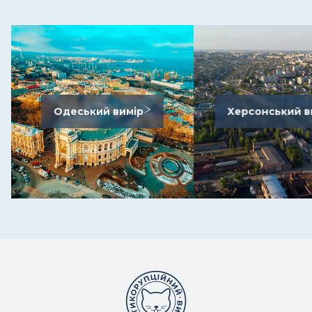
Одеський вимір
Херсонський в