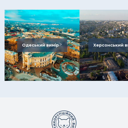
Одеський вимір
Херсонський в