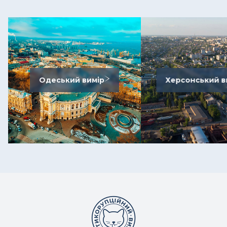
Одеський вимір
Херсонський в