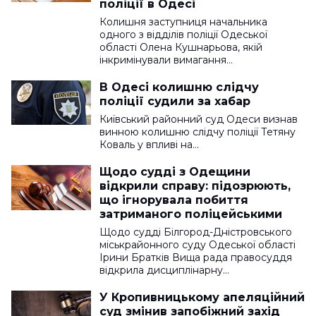
поліції в Одесі
Колишня заступниця начальника
одного з відділів поліції Одеської
області Олена Кушнарьова, якій
інкримінували вимагання…
В Одесі колишню слідчу
поліції судили за хабар
Київський районний суд Одеси визнав
винною колишню слідчу поліції Тетяну
Коваль у впливі на…
Щодо судді з Одещини
відкрили справу: підозрюють,
що ігнорувала побиття
затриманого поліцейськими
Щодо судді Білгород-Дністровського
міськрайонного суду Одеської області
Ірини Братків Вища рада правосуддя
відкрила дисциплінарну…
У Кропивницькому апеляційний
суд змінив запобіжний захід