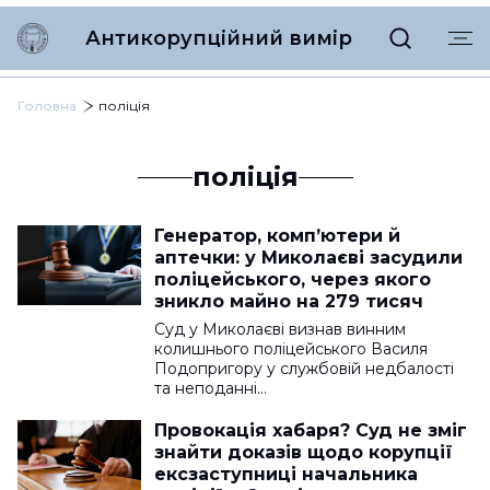
Антикорупційний вимір
Головна
поліція
поліція
Генератор, комп’ютери й
аптечки: у Миколаєві засудили
поліцейського, через якого
зникло майно на 279 тисяч
Суд у Миколаєві визнав винним
колишнього поліцейського Василя
Подопригору у службовій недбалості
та неподанні…
Провокація хабаря? Суд не зміг
знайти доказів щодо корупції
ексзаступниці начальника