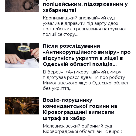
поліцейським, підозрюваним у
хабарництві
Кропивницький апеляційний суд
ухвалив відправити під варту двох
поліцейських з реагування патрульної
поліції сектору…
Після розслідування
«Антикорупційного виміру» про
відсутність укриття в ліцеї в
Одеській області поліція
відкрила справу
В березні «Антикорупційний вимір»
підготував розслідування про роботу
Миколаївського ліцею Одеської області
без укриття,…
Водію-порушнику
комендантської години на
Кіровоградщині виписали
штраф за хабар
Маловисківський районний суд
Кіровоградської області виніс вирок