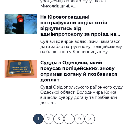
уродженцю Нового Бугу, що на
Миколаївщині, у…
На Кіровоградщині
оштрафували водія: хотів
відкупитись від
адмінпротоколу за проїзд на
червоне світло
Суд виніс вирок водію, який намагався
дати хабар патрульному поліцейському
на блок-пості у Кропивницькому…
Суддя з Одещини, який
покусав поліцейських, знову
отримав догану й позбавився
доплат
Судді Овідіопольського районного суду
Одеської області Володимира Кочка
винесли сувору догану та позбавили
доплат…
1
2
3
…
9