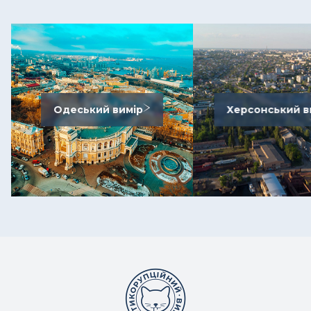
Одеський вимір
Херсонський в