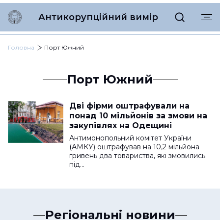
Антикорупційний вимір
Головна
Порт Южний
Порт Южний
Дві фірми оштрафували на
понад 10 мільйонів за змови на
закупівлях на Одещині
Антимонопольний комітет України
(АМКУ) оштрафував на 10,2 мільйона
гривень два товариства, які змовились
під…
Регіональні новини