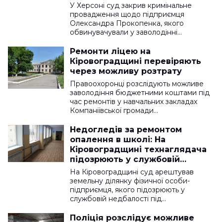
У Херсоні суд закрив кримінальне
провадження щодо підприємця
Олександра Прокопенка, якого
обвинувачували у заволодінні…
Ремонти ліцею на
Кіровоградщині перевіряють
через можливу розтрату
Правоохоронці розслідують можливе
заволодіння бюджетними коштами під
час ремонтів у навчальних закладах
Компаніївської громади…
Недогледів за ремонтом
опалення в школі: На
Кіровоградщині технаглядача
підозрюють у службовій
недбалості
На Кіровоградщині суд арештував
земельну ділянку фізичної особи-
підприємця, якого підозрюють у
службовій недбалості під…
Поліція розслідує можливе