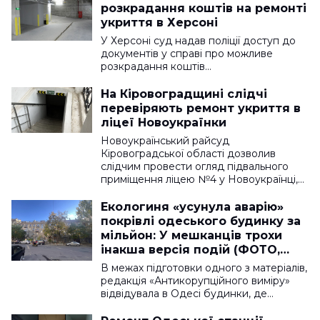
розкрадання коштів на ремонті
укриття в Херсоні
У Херсоні суд надав поліції доступ до
документів у справі про можливе
розкрадання коштів…
На Кіровоградщині слідчі
перевіряють ремонт укриття в
ліцеї Новоукраїнки
Новоукраїнський райсуд
Кіровоградської області дозволив
слідчим провести огляд підвального
приміщення ліцею №4 у Новоукраїнці,…
Екологиня «усунула аварію»
покрівлі одеського будинку за
мільйон: У мешканців трохи
інакша версія подій (ФОТО,
ВІДЕО)
В межах підготовки одного з матеріалів,
редакція «Антикорупційного виміру»
відвідувала в Одесі будинки, де…