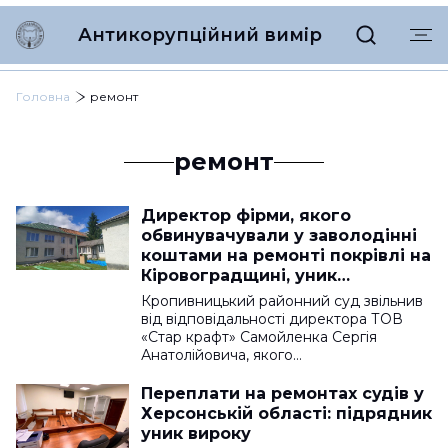
Антикорупційний вимір
Головна
ремонт
ремонт
Директор фірми, якого
обвинувачували у заволодінні
коштами на ремонті покрівлі на
Кіровоградщині, уник
покарання
Кропивницький районний суд звільнив
від відповідальності директора ТОВ
«Стар крафт» Самойленка Сергія
Анатолійовича, якого…
Переплати на ремонтах судів у
Херсонській області: підрядник
уник вироку