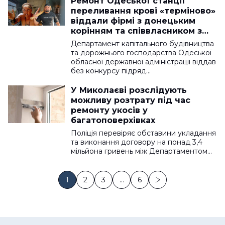
Ремонт Одеської станції
переливання крові «терміново»
віддали фірмі з донецьким
корінням та співвласником з
мерськими амбіціями
Департамент капітального будівництва
та дорожнього господарства Одеської
обласної державної адміністрації віддав
без конкурсу підряд…
У Миколаєві розслідують
можливу розтрату під час
ремонту укосів у
багатоповерхівках
Поліція перевіряє обставини укладання
та виконання договору на понад 3,4
мільйона гривень між Департаментом…
1
2
3
…
6