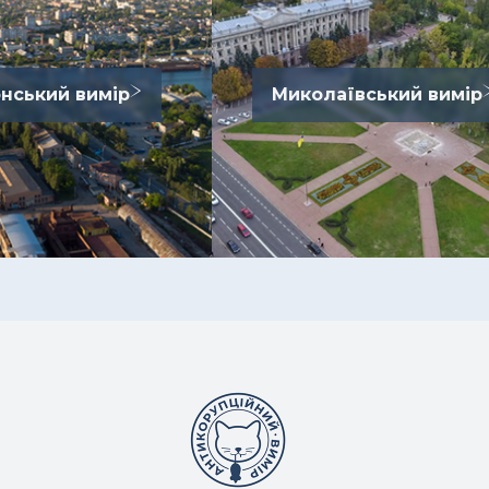
нський вимір
Миколаївський вимір