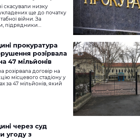
 скасували низку
 укладених ще до початку
абної війни. За
и, підрядники…
ині прокуратура
орушення розірвала
на 47 мільйонів
а розірвала договір на
цію місцевого стадіону у
х за 47 мільйонів, який
ині через суд
и угоду з