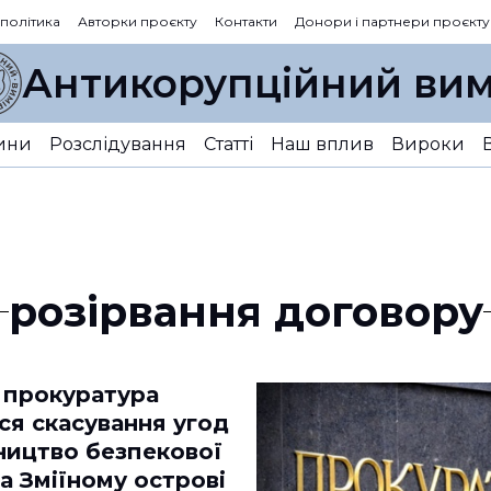
 політика
Авторки проєкту
Контакти
Донори і партнери проєкту
Антикорупційний вим
ини
Розслідування
Статті
Наш вплив
Вироки
розірвання договору
 прокуратура
ся скасування угод
ництво безпекової
на Зміїному острові