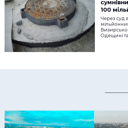
сумнівн
100 міль
уклала
Через суд 
мільйонний
Визирською
Одещині т