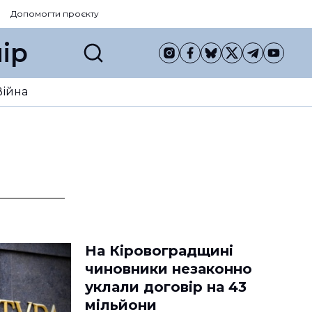
Допомогти проєкту
ір
Війна
На Кіровоградщині
чиновники незаконно
уклали договір на 43
мільйони