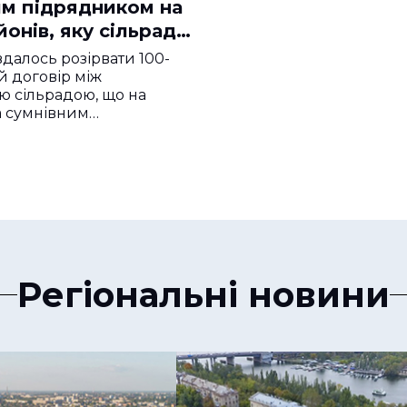
им підрядником на
йонів, яку сільрада
вдалось розірвати 100-
 договір між
 сільрадою, що на
а сумнівним…
Регіональні новини