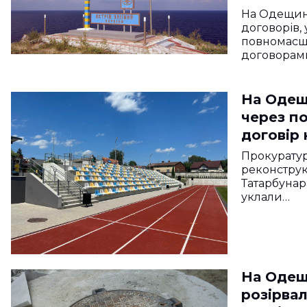
На Одещині
договорів,
повномасшт
договорам
На Одещ
через п
договір 
Прокуратур
реконструк
Татарбунара
уклали…
На Одещ
розірвал