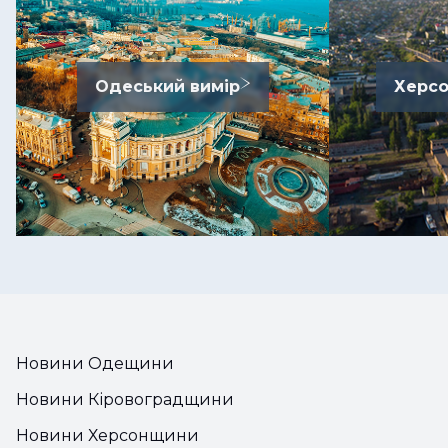
Одеський вимір
Херсо
Новини Одещини
Новини Кіровоградщини
Новини Херсонщини