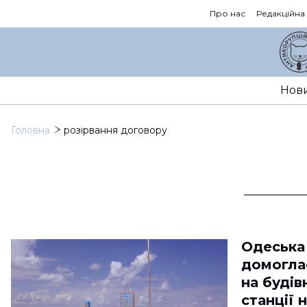
Про нас
Редакційна
Нов
Головна
розірвання договору
Одеська
домогла
на будів
станції 