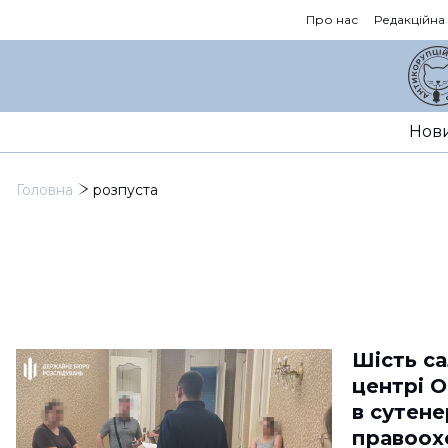
Про нас
Редакційна
Нов
Головна
розпуста
Шість са
центрі О
в сутене
правоох