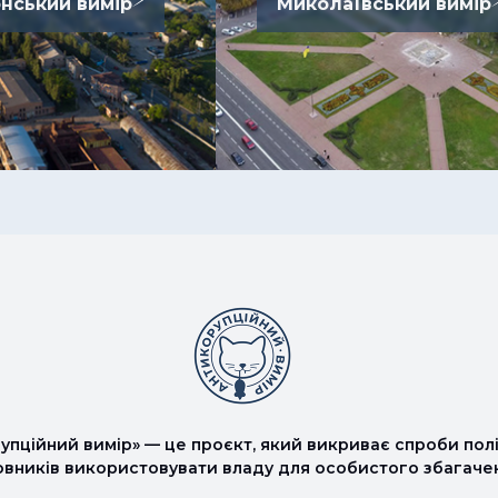
нський вимір
Миколаївський вимір
упційний вимір» — це проєкт, який викриває спроби полі
овників використовувати владу для особистого збагаче