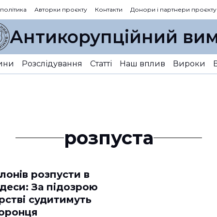
 політика
Авторки проєкту
Контакти
Донори і партнери проєкту
Антикорупційний вим
ини
Розслідування
Статті
Наш вплив
Вироки
розпуста
лонів розпусти в
деси: За підозрою
рстві судитимуть
оронця