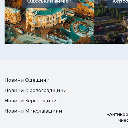
Одеський вимір
Херсо
Новини Одещини
Новини Кіровоградщини
Новини Херсонщини
Новини Миколаївщини
«Антикор
чин