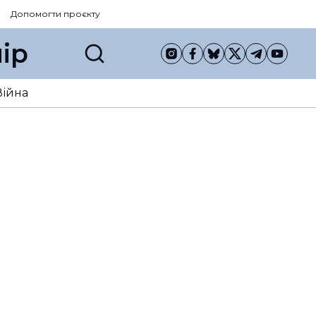
Допомогти проєкту
ір
Війна