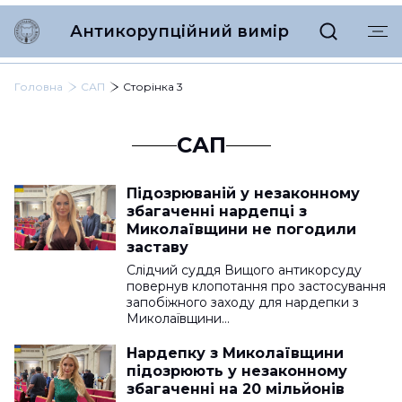
Антикорупційний вимір
Головна
САП
Сторінка 3
САП
Підозрюваній у незаконному
збагаченні нардепці з
Миколаївщини не погодили
заставу
Слідчий суддя Вищого антикорсуду
повернув клопотання про застосування
запобіжного заходу для нардепки з
Миколаївщини…
Нардепку з Миколаївщини
підозрюють у незаконному
збагаченні на 20 мільйонів