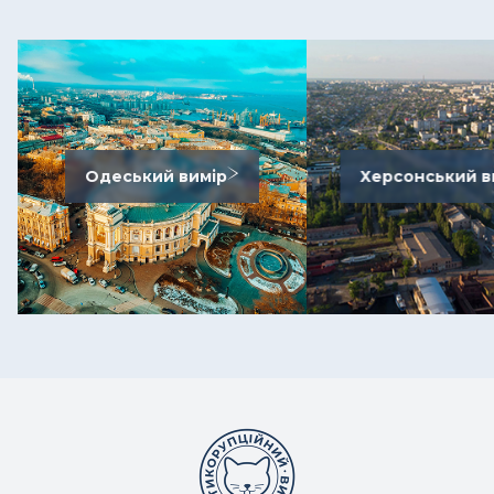
Одеський вимір
Херсонський в