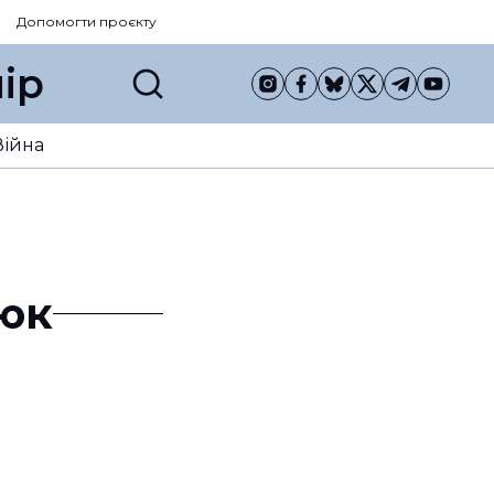
Допомогти проєкту
ір
Війна
зюк