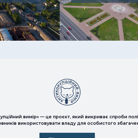
упційний вимір» — це проєкт, який викриває спроби полі
овників використовувати владу для особистого збагаче