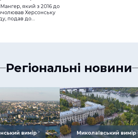
Мангер, який з 2016 до
очолював Херсонську
ду, подав до…
Регіональні новини
нський вимір
Миколаївський вимір