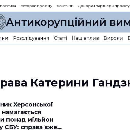
 політика
Авторки проєкту
Контакти
Донори і партнери проєкту
Антикорупційний вим
ини
Розслідування
Статті
Наш вплив
Вироки
рава Катерини Ганд
ьник Херсонської
 намагається
ти понад мільйон
у СБУ: справа вже