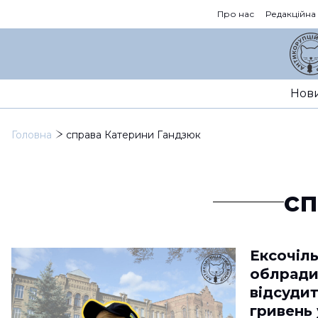
Про нас
Редакційна
Нов
Головна
справа Катерини Гандзюк
сп
Ексочіл
облради
відсуди
гривень 