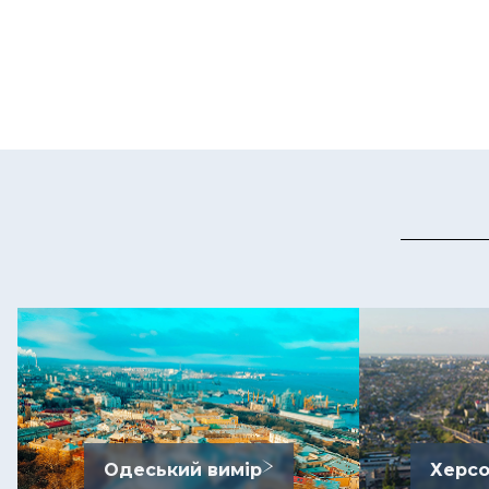
Одеський вимір
Херсо