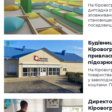
підозру
На Кіровог
дитсадка о
зловживан
становищем
посадовиц
Будівниц
Кіровогр
привлас
підозрю
На Кірово
товариства
у заволоді
коштами. П
Директо
Кіровог