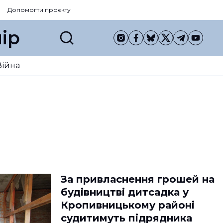
Допомогти проєкту
ір
Війна
За привласнення грошей на
будівництві дитсадка у
Кропивницькому районі
судитимуть підрядника