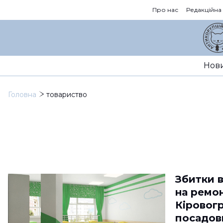
Про нас
Редакційна
Нов
Головна
товариство
Збитки 
на ремон
Кіровог
посадов