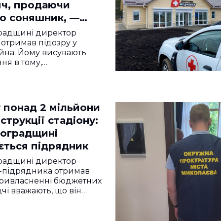
яч, продаючи
о соняшник, —
тура
градщині директор
 отримав підозру у
айна. Йому висувають
ня в тому,…
 понад 2 мільйони
струкції стадіону:
воградщині
ється підрядник
градщині директор
-підрядника отримав
привласненні бюджетних
дчі вважають, що він…