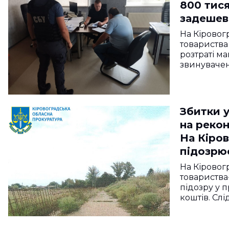
800 тис
задешев
прокура
На Кірово
товариства
розтраті м
звинувачен
Збитки у
на рекон
На Кіро
підозрю
На Кірово
товариства
підозру у 
коштів. Слі