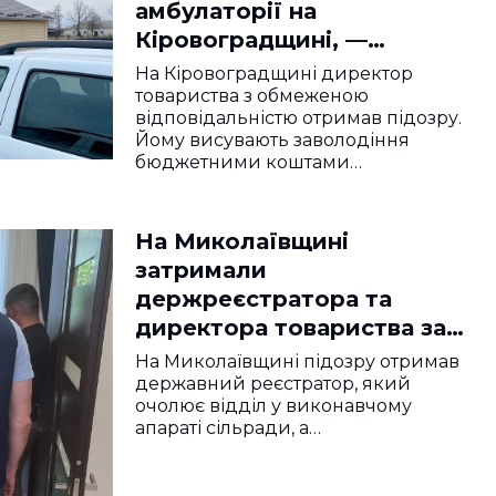
амбулаторії на
Кіровоградщині, —
прокуратура
На Кіровоградщині директор
товариства з обмеженою
відповідальністю отримав підозру.
Йому висувають заволодіння
бюджетними коштами…
На Миколаївщині
затримали
держреєстратора та
директора товариства за
підозрою у хабарництві
На Миколаївщині підозру отримав
державний реєстратор, який
очолює відділ у виконавчому
апараті сільради, а…