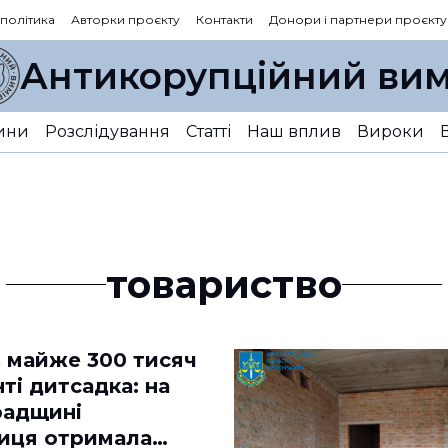
 політика
Авторки проєкту
Контакти
Донори і партнери проєкту
Антикорупційний вим
ини
Розслідування
Статті
Наш вплив
Вироки
товариство
в майже 300 тисяч
ті дитсадка: на
радщині
иця отримала