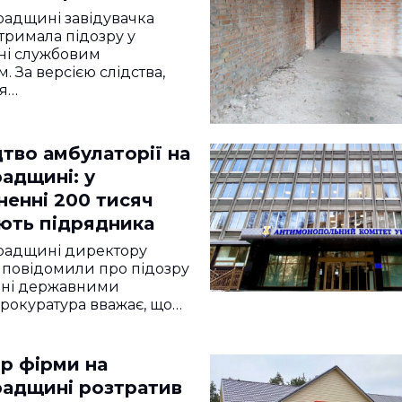
радщині завідувачка
тримала підозру у
ні службовим
. За версією слідства,
я…
тво амбулаторії на
адщині: у
ненні 200 тисяч
ють підрядника
градщині директору
 повідомили про підозру
нні державними
рокуратура вважає, що…
р фірми на
радщині розтратив