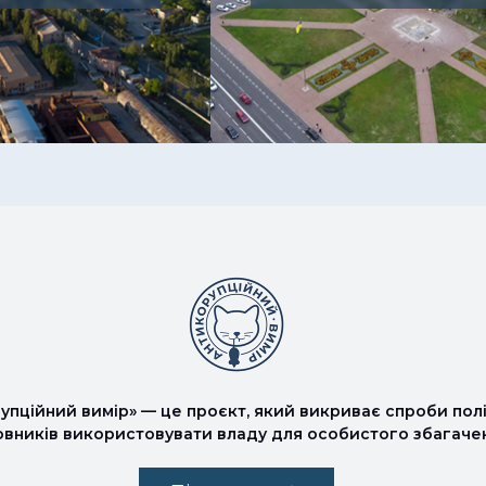
упційний вимір» — це проєкт, який викриває спроби полі
овників використовувати владу для особистого збагаче