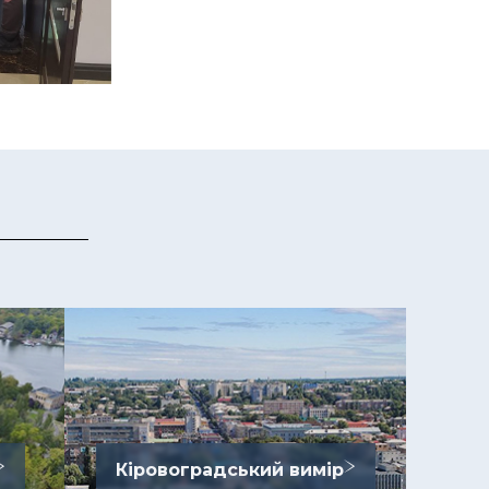
Кіровоградський вимір