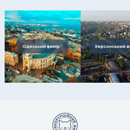
Одеський вимір
Херсонський в