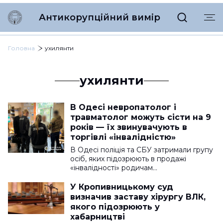
Антикорупційний вимір
Головна
ухилянти
ухилянти
В Одесі невропатолог і
травматолог можуть сісти на 9
років — їх звинувачують в
торгівлі «інвалідністю»
В Одесі поліція та СБУ затримали групу
осіб, яких підозрюють в продажі
«інвалідності» родичам…
У Кропивницькому суд
визначив заставу хірургу ВЛК,
якого підозрюють у
хабарництві