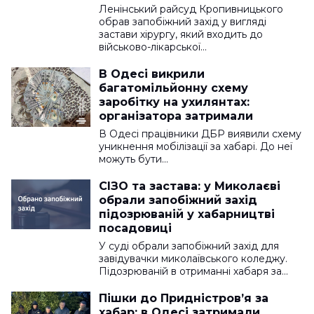
Ленінський райсуд Кропивницького
обрав запобіжний захід у вигляді
застави хірургу, який входить до
військово-лікарської…
В Одесі викрили
багатомільйонну схему
заробітку на ухилянтах:
організатора затримали
В Одесі працівники ДБР виявили схему
уникнення мобілізації за хабарі. До неї
можуть бути…
СІЗО та застава: у Миколаєві
обрали запобіжний захід
підозрюваній у хабарництві
посадовиці
У суді обрали запобіжний захід для
завідувачки миколаївського коледжу.
Підозрюваній в отриманні хабаря за…
Пішки до Придністров’я за
хабар: в Одесі затримали