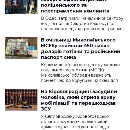
поліцейського за
переправлення ухилянтів
В Одесі затримали начальника сектору
водної поліції. Слідство вважає, що
правоохоронець за гроші переправляв…
В очільниці Миколаївського
МСЕКу знайшли 450 тисяч
доларів готівки та російський
паспорт сина
Керівницю обласного центру медико-
соціальної експертизи (МСЕК)
Миколаївської облради вважають
причетною до корупційних схем для…
На Кіровоградщині засудили
чоловіка, який сприяв зриву
мобілізації та перешкоджав
ЗСУ
У Світловодську Кіровоградської
області засудили чоловіка, який
адміністрував Telegram-канал, де