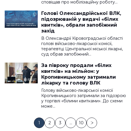
сповіщав про мобілізаційну роботу…
Голові Олександрійської ВЛК,
підозрюваній у видачі «білих
квитків», обрали запобіжний
захід
В Олександрії Кіровоградської області
голові військово-лікарської комісії,
терапевтці Центральної міської лікарні,
суд обрав запобіжний…
За півроку продали «білих
квитків» на мільйон: у
Кропивницькому затримали
лікарку та голову ВЛК
Голову військово-лікарської комісії
Кропивницького затримали за підозрою
у торгівлі «білими квитками». До схеми
може…
1
2
3
…
10