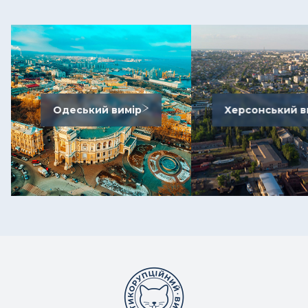
Одеський вимір
Херсонський в