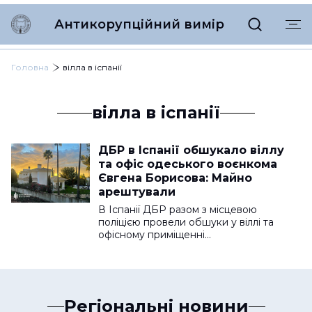
Антикорупційний вимір
Головна
вілла в іспанії
вілла в іспанії
ДБР в Іспанії обшукало віллу
та офіс одеського воєнкома
Євгена Борисова: Майно
арештували
В Іспанії ДБР разом з місцевою
поліцією провели обшуки у віллі та
офісному приміщенні…
Регіональні новини