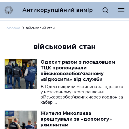
Антикорупційний вимір
Головна
військовий стан
військовий стан
Одесит разом з посадовцем
ТЦК пропонували
військовозобов’язаному
«відкосити» від служби
В Одесі викрили містянина за підозрою
у незаконному переправленні
військовозобов’язаних через кордон за
хабарі.…
Жителя Миколаєва
арештували за «допомогу»
ухилянтам